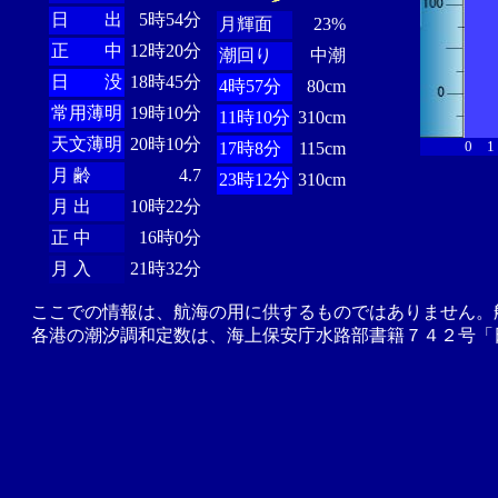
日 出
5時54分
月輝面
23%
正 中
12時20分
潮回り
中潮
日 没
18時45分
4時57分
80cm
常用薄明
19時10分
11時10分
310cm
天文薄明
20時10分
0
1
17時8分
115cm
月 齢
4.7
23時12分
310cm
月 出
10時22分
正 中
16時0分
月 入
21時32分
ここでの情報は、航海の用に供するものではありません。
各港の潮汐調和定数は、海上保安庁水路部書籍７４２号「