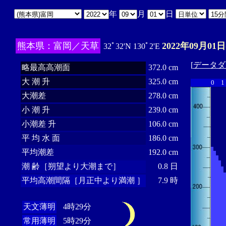
年
月
日
熊本県：富岡／天草
2022年09月01日
32ﾟ32'N 130ﾟ2'E
[
データダ
略最高高潮面
372.0 cm
大 潮 升
325.0 cm
0
1
大潮差
278.0 cm
小 潮 升
239.0 cm
小潮差 升
106.0 cm
平 均 水 面
186.0 cm
平均潮差
192.0 cm
潮 齢［朔望より大潮まで］
0.8 日
平均高潮間隔［月正中より満潮 ］
7.9 時
天文薄明
4時29分
常用薄明
5時29分