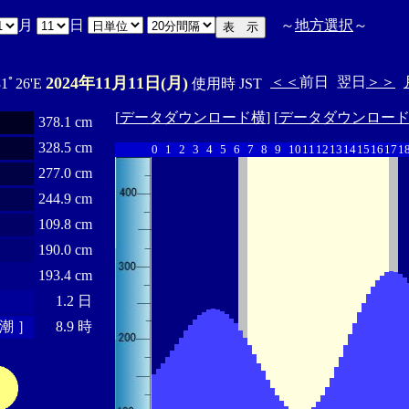
月
日
～
地方選択
～
2024年11月11日(月)
＜＜
前日
翌日
＞＞
31ﾟ26'E
使用時 JST
[
データダウンロード横
] [
データダウンロー
378.1 cm
328.5 cm
0
1
2
3
4
5
6
7
8
9
10
11
12
13
14
15
16
17
1
277.0 cm
244.9 cm
109.8 cm
190.0 cm
193.4 cm
1.2 日
潮 ］
8.9 時