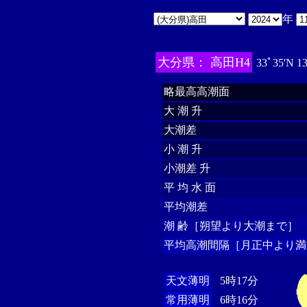
年
大分県： 高田H4
33ﾟ35'N 1
略最高高潮面
大 潮 升
大潮差
小 潮 升
小潮差 升
平 均 水 面
平均潮差
潮 齢［朔望より大潮まで］
平均高潮間隔［月正中より満
天文薄明
5時17分
常用薄明
6時16分