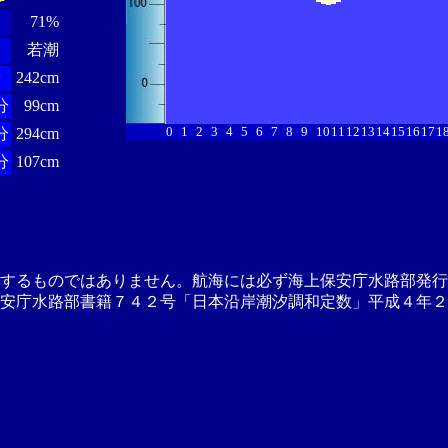
71%
若潮
分
242cm
分
99cm
0
1
2
3
4
5
6
7
8
9
10
11
12
13
14
15
16
17
1
分
294cm
分
107cm
供するものではありません。航海には必ず海上保安庁水路部発行
安庁水路部書籍７４２号「日本沿岸潮汐調和定数」平成４年２