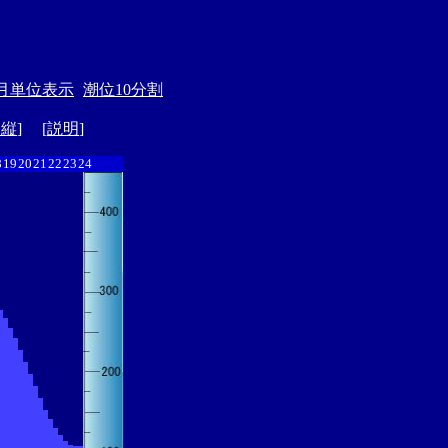
月単位表示
潮位10分割
ド縦
] [
説明
]
8
19
20
21
22
23
24