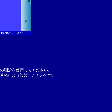
8
19
20
21
22
23
24
の潮汐を使用してください。
月発行より複製したものです。