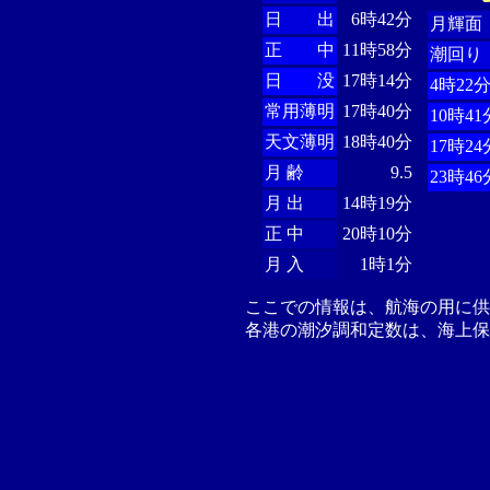
日 出
6時42分
月輝面
正 中
11時58分
潮回り
日 没
17時14分
4時22
常用薄明
17時40分
10時41
天文薄明
18時40分
17時24
月 齢
9.5
23時46
月 出
14時19分
正 中
20時10分
月 入
1時1分
ここでの情報は、航海の用に
各港の潮汐調和定数は、海上保