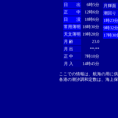
日 出
6時5分
月輝面
正 中
12時6分
潮回り
日 没
18時6分
1時23
常用薄明
18時30分
9時32
天文薄明
19時28分
17時30
月 齢
23.0
月 出
**:**
正 中
7時10分
月 入
14時45分
ここでの情報は、航海の用に
各港の潮汐調和定数は、海上保