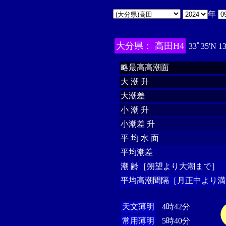
年
大分県： 高田H4
33ﾟ35'N 1
略最高高潮面
大 潮 升
大潮差
小 潮 升
小潮差 升
平 均 水 面
平均潮差
潮 齢［朔望より大潮まで］
平均高潮間隔［月正中より満
天文薄明
4時42分
常用薄明
5時40分