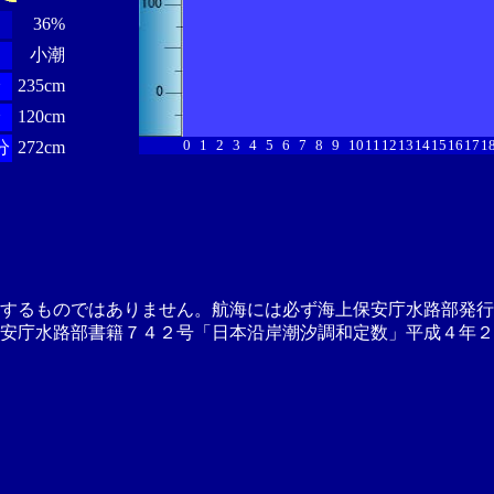
36%
小潮
分
235cm
分
120cm
0
1
2
3
4
5
6
7
8
9
10
11
12
13
14
15
16
17
1
分
272cm
供するものではありません。航海には必ず海上保安庁水路部発行
安庁水路部書籍７４２号「日本沿岸潮汐調和定数」平成４年２