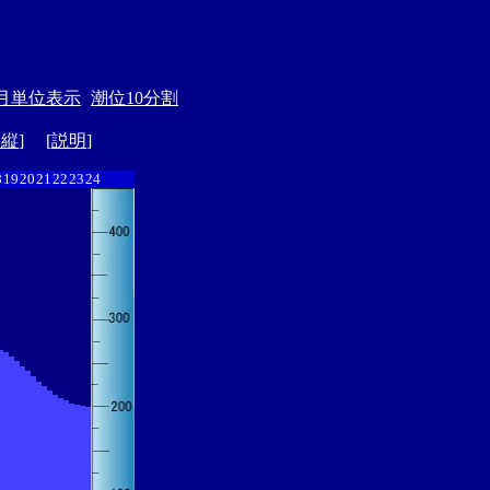
月単位表示
潮位10分割
ド縦
] [
説明
]
8
19
20
21
22
23
24