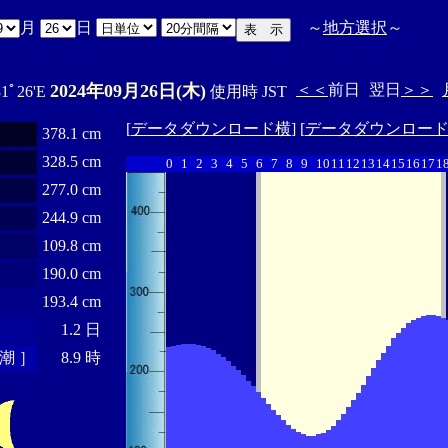
月
日
～
地方選択
～
2024年09月26日(木)
＜＜
前日
翌日
＞＞
31ﾟ26'E
使用時 JST
[
データダウンロード横
] [
データダウンロー
378.1 cm
328.5 cm
0
1
2
3
4
5
6
7
8
9
10
11
12
13
14
15
16
17
1
277.0 cm
244.9 cm
109.8 cm
190.0 cm
193.4 cm
1.2 日
潮 ］
8.9 時