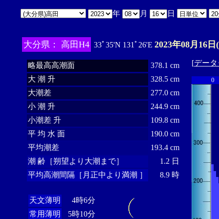
年
月
日
大分県： 高田H4
2023年08月16日
33ﾟ35'N 131ﾟ26'E
[
データ
略最高高潮面
378.1 cm
大 潮 升
328.5 cm
0
大潮差
277.0 cm
小 潮 升
244.9 cm
小潮差 升
109.8 cm
平 均 水 面
190.0 cm
平均潮差
193.4 cm
潮 齢［朔望より大潮まで］
1.2 日
平均高潮間隔［月正中より満潮 ］
8.9 時
天文薄明
4時6分
常用薄明
5時10分