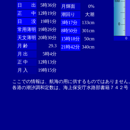
日 出
5時36分
月輝面
0%
正 中
12時19分
潮回り
大潮
日 没
19時1分
3時17分
133cm
常用薄明
19時26分
8時50分
301cm
天文薄明
20時30分
0
15時18分
50cm
月 齢
29.3
21時42分
340cm
月 出
5時4分
正 中
12時13分
月 入
19時15分
ここでの情報は、航海の用に供するものではありません
各港の潮汐調和定数は、海上保安庁水路部書籍７４２号