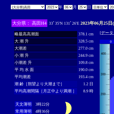
年
月
日
大分県： 高田H4
2023年06月25日
33ﾟ35'N 131ﾟ26'E
[
データ
略最高高潮面
378.1 cm
大 潮 升
328.5 cm
0
大潮差
277.0 cm
小 潮 升
244.9 cm
小潮差 升
109.8 cm
平 均 水 面
190.0 cm
平均潮差
193.4 cm
潮 齢［朔望より大潮まで］
1.2 日
平均高潮間隔［月正中より満潮 ］
8.9 時
天文薄明
3時22分
常用薄明
4時36分