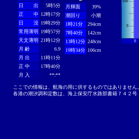
日 出
5時5分
月輝面
39%
正 中
12時17分
潮回り
小潮
日 没
19時29分
1時21分
294cm
常用薄明
19時57分
7時40分
142cm
天文薄明
21時12分
0
13時12分
248cm
月 齢
6.9
19時34分
106cm
月 出
11時11分
正 中
17時40分
月 入
**:**
ここでの情報は、航海の用に供するものではありません
各港の潮汐調和定数は、海上保安庁水路部書籍７４２号