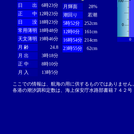
日 出
6時23分
月輝面
28%
正 中
12時23分
潮回り
若潮
日 没
18時23分
5時52分
252cm
常用薄明
18時48分
12時0分
161cm
天文薄明
19時46分
0
16時54分
214cm
月 齢
24.8
23時55分
62cm
月 出
3時18分
正 中
8時10分
月 入
13時5分
ここでの情報は、航海の用に供するものではありません
各港の潮汐調和定数は、海上保安庁水路部書籍７４２号