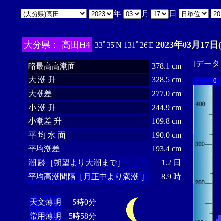
年
月
日
大分県： 高田H4
2023年03月17日
33ﾟ35'N 131ﾟ26'E
[
データ
略最高高潮面
378.1 cm
大 潮 升
328.5 cm
0
大潮差
277.0 cm
小 潮 升
244.9 cm
小潮差 升
109.8 cm
平 均 水 面
190.0 cm
平均潮差
193.4 cm
潮 齢［朔望より大潮まで］
1.2 日
平均高潮間隔［月正中より満潮 ］
8.9 時
天文薄明
5時0分
常用薄明
5時58分