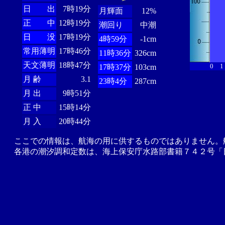
日 出
7時19分
月輝面
12%
正 中
12時19分
潮回り
中潮
日 没
17時19分
4時59分
-1cm
常用薄明
17時46分
11時36分
326cm
天文薄明
18時47分
0
1
17時37分
103cm
月 齢
3.1
23時4分
287cm
月 出
9時51分
正 中
15時14分
月 入
20時44分
ここでの情報は、航海の用に供するものではありません。
各港の潮汐調和定数は、海上保安庁水路部書籍７４２号「