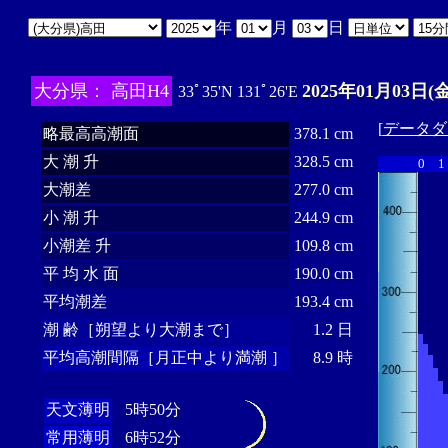
年
月
日
大分県： 高田H4
2025年01月03日(金
33ﾟ35'N 131ﾟ26'E
[
データダ
略最高高潮面
378.1 cm
大 潮 升
328.5 cm
0
1
大潮差
277.0 cm
小 潮 升
244.9 cm
小潮差 升
109.8 cm
平 均 水 面
190.0 cm
平均潮差
193.4 cm
潮 齢［朔望より大潮まで］
1.2 日
平均高潮間隔［月正中より満潮 ］
8.9 時
天文薄明
5時50分
常用薄明
6時52分