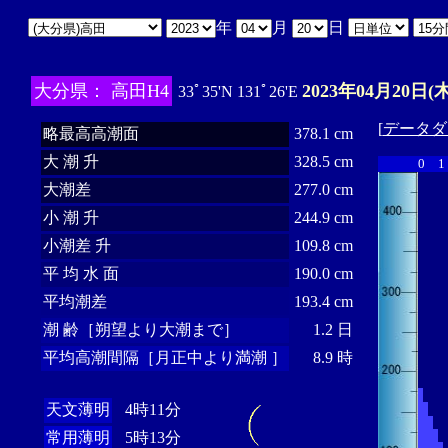
年
月
日
大分県： 高田H4
2023年04月20日(木
33ﾟ35'N 131ﾟ26'E
[
データダ
略最高高潮面
378.1 cm
大 潮 升
328.5 cm
0
1
大潮差
277.0 cm
小 潮 升
244.9 cm
小潮差 升
109.8 cm
平 均 水 面
190.0 cm
平均潮差
193.4 cm
潮 齢［朔望より大潮まで］
1.2 日
平均高潮間隔［月正中より満潮 ］
8.9 時
天文薄明
4時11分
常用薄明
5時13分