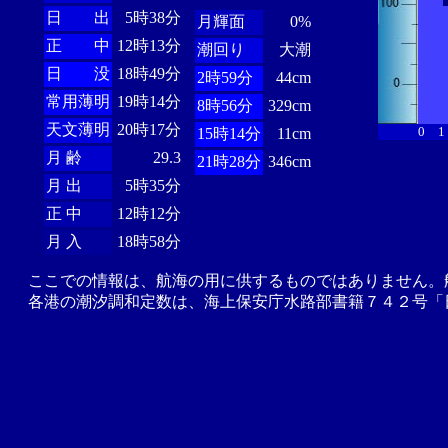
日 出
5時38分
月輝面
0%
正 中
12時13分
潮回り
大潮
日 没
18時49分
2時59分
44cm
常用薄明
19時14分
8時56分
329cm
天文薄明
20時17分
0
1
15時14分
11cm
月 齢
29.3
21時28分
346cm
月 出
5時35分
正 中
12時12分
月 入
18時58分
ここでの情報は、航海の用に供するものではありません。
各港の潮汐調和定数は、海上保安庁水路部書籍７４２号「