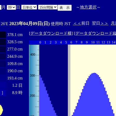
月
日
～
地方選択
～
2023年04月09日(日)
＜＜
前日
翌日
＞＞
月
ﾟ26'E
使用時 JST
[
データダウンロード横
] [
データダウンロード
378.1 cm
328.5 cm
0
1
2
3
4
5
6
7
8
9
10
11
12
13
14
277.0 cm
244.9 cm
109.8 cm
190.0 cm
193.4 cm
1.2 日
 ］
8.9 時