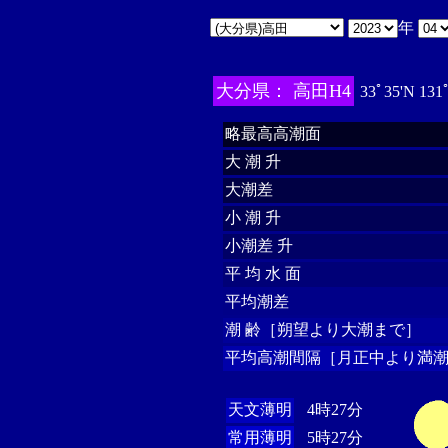
年
大分県： 高田H4
33ﾟ35'N 131
略最高高潮面
大 潮 升
大潮差
小 潮 升
小潮差 升
平 均 水 面
平均潮差
潮 齢［朔望より大潮まで］
平均高潮間隔［月正中より満潮
天文薄明
4時27分
常用薄明
5時27分