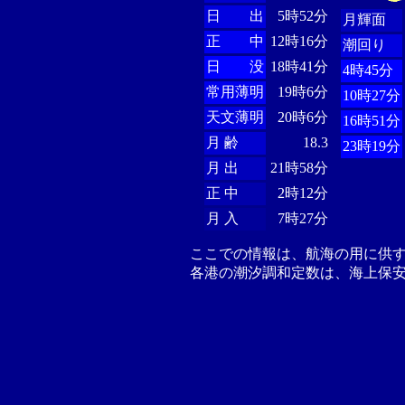
日 出
5時52分
月輝面
正 中
12時16分
潮回り
日 没
18時41分
4時45分
常用薄明
19時6分
10時27分
天文薄明
20時6分
16時51分
月 齢
18.3
23時19分
月 出
21時58分
正 中
2時12分
月 入
7時27分
ここでの情報は、航海の用に供
各港の潮汐調和定数は、海上保