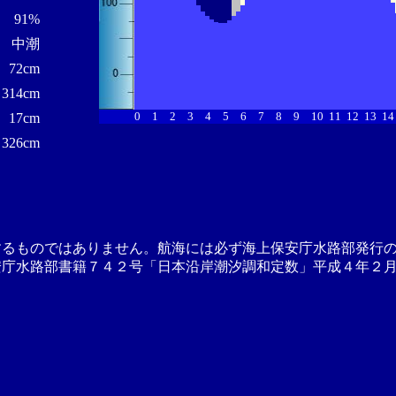
91%
中潮
72cm
314cm
0
1
2
3
4
5
6
7
8
9
10
11
12
13
14
17cm
326cm
するものではありません。航海には必ず海上保安庁水路部発行
安庁水路部書籍７４２号「日本沿岸潮汐調和定数」平成４年２