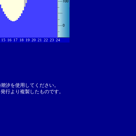
15
16
17
18
19
20
21
22
23
24
の潮汐を使用してください。
月発行より複製したものです。