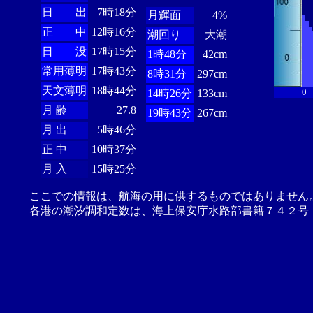
日 出
7時18分
月輝面
4%
正 中
12時16分
潮回り
大潮
日 没
17時15分
1時48分
42cm
常用薄明
17時43分
8時31分
297cm
天文薄明
18時44分
0
14時26分
133cm
月 齢
27.8
19時43分
267cm
月 出
5時46分
正 中
10時37分
月 入
15時25分
ここでの情報は、航海の用に供するものではありません
各港の潮汐調和定数は、海上保安庁水路部書籍７４２号