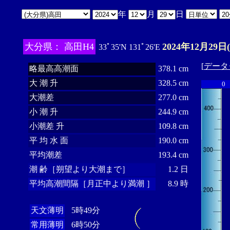
年
月
日
大分県： 高田H4
2024年12月29日
33ﾟ35'N 131ﾟ26'E
[
データ
略最高高潮面
378.1 cm
大 潮 升
328.5 cm
0
大潮差
277.0 cm
小 潮 升
244.9 cm
小潮差 升
109.8 cm
平 均 水 面
190.0 cm
平均潮差
193.4 cm
潮 齢［朔望より大潮まで］
1.2 日
平均高潮間隔［月正中より満潮 ］
8.9 時
天文薄明
5時49分
常用薄明
6時50分