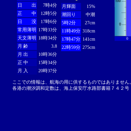
日 出
7時4分
月輝面
15%
正 中
12時5分
潮回り
中潮
日 没
17時6分
5時2分
27cm
常用薄明
17時33分
11時49分
318cm
天文薄明
18時34分
0
17時47分
141cm
月 齢
3.8
22時59分
275cm
月 出
10時36分
正 中
15時34分
月 入
20時37分
ここでの情報は、航海の用に供するものではありません
各港の潮汐調和定数は、海上保安庁水路部書籍７４２号