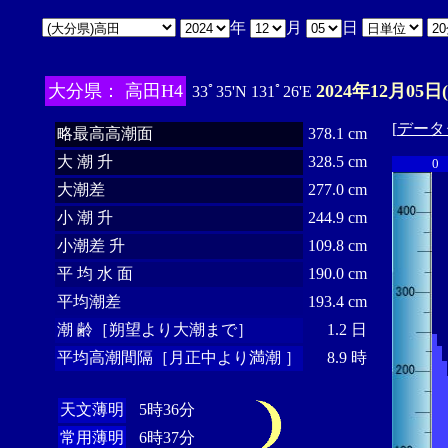
年
月
日
大分県： 高田H4
2024年12月05日
33ﾟ35'N 131ﾟ26'E
[
データ
略最高高潮面
378.1 cm
大 潮 升
328.5 cm
0
大潮差
277.0 cm
小 潮 升
244.9 cm
小潮差 升
109.8 cm
平 均 水 面
190.0 cm
平均潮差
193.4 cm
潮 齢［朔望より大潮まで］
1.2 日
平均高潮間隔［月正中より満潮 ］
8.9 時
天文薄明
5時36分
常用薄明
6時37分