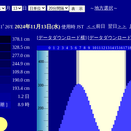
月
日
～
地方選択
～
2024年11月13日(水)
＜＜
前日
翌日
＞＞
31ﾟ26'E
使用時 JST
[
データダウンロード横
] [
データダウンロー
378.1 cm
328.5 cm
0
1
2
3
4
5
6
7
8
9
10
11
12
13
14
15
16
17
1
277.0 cm
244.9 cm
109.8 cm
190.0 cm
193.4 cm
1.2 日
潮 ］
8.9 時