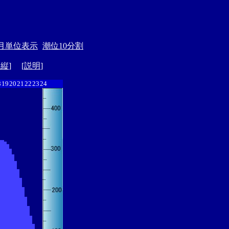
月単位表示
潮位10分割
ド縦
] [
説明
]
8
19
20
21
22
23
24