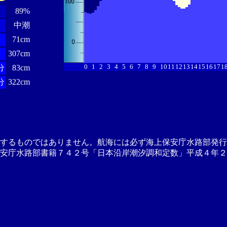
89%
中潮
分
71cm
分
307cm
0
1
2
3
4
5
6
7
8
9
10
11
12
13
14
15
16
17
1
分
83cm
分
322cm
供するものではありません。航海には必ず海上保安庁水路部発行
安庁水路部書籍７４２号「日本沿岸潮汐調和定数」平成４年２