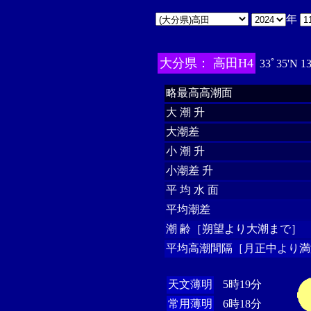
年
大分県： 高田H4
33ﾟ35'N 1
略最高高潮面
大 潮 升
大潮差
小 潮 升
小潮差 升
平 均 水 面
平均潮差
潮 齢［朔望より大潮まで］
平均高潮間隔［月正中より満
天文薄明
5時19分
常用薄明
6時18分