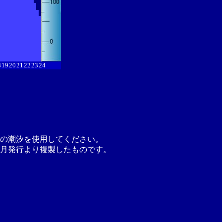
8
19
20
21
22
23
24
の潮汐を使用してください。
月発行より複製したものです。