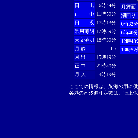
日 出
6時44分
月輝面
正 中
11時59分
潮回り
日 没
17時13分
0時32
常用薄明
17時39分
6時40
天文薄明
18時39分
12時48
月 齢
11.5
18時52
月 出
15時19分
正 中
21時49分
月 入
3時19分
ここでの情報は、航海の用に
各港の潮汐調和定数は、海上保