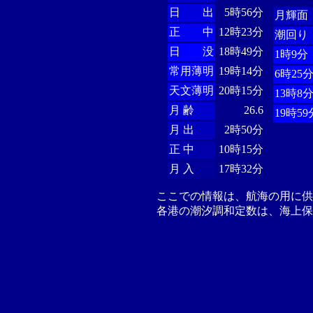
日 出
5時56分
月輝面
正 中
12時23分
潮回り
日 没
18時49分
1時9分
常用薄明
19時14分
6時25
天文薄明
20時15分
13時8
月 齢
26.6
19時59
月 出
2時50分
正 中
10時15分
月 入
17時32分
ここでの情報は、航海の用に
各港の潮汐調和定数は、海上保