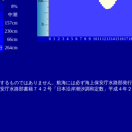
8%
中潮
157cm
分
230cm
0
1
2
3
4
5
6
7
8
9
10
11
12
13
14
15
16
17
1
分
66cm
分
264cm
供するものではありません。航海には必ず海上保安庁水路部発行
安庁水路部書籍７４２号「日本沿岸潮汐調和定数」平成４年２