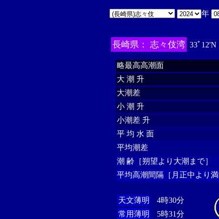
年
長崎県： 志々伎湾
33ﾟ12'N
略最高高潮面
大 潮 升
大潮差
小 潮 升
小潮差 升
平 均 水 面
平均潮差
潮 齢［朔望より大潮まで］
平均高潮間隔［月正中より満
天文薄明
4時30分
常用薄明
5時31分