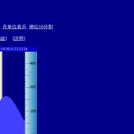
月単位表示
潮位10分割
ド縦
] [
説明
]
8
19
20
21
22
23
24