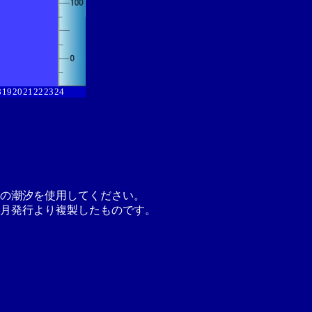
8
19
20
21
22
23
24
の潮汐を使用してください。
月発行より複製したものです。