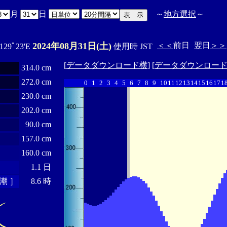
月
日
～
地方選択
～
2024年08月31日(土)
＜＜
前日
翌日
＞＞
 129ﾟ23'E
使用時 JST
[
データダウンロード横
] [
データダウンロー
314.0 cm
272.0 cm
0
1
2
3
4
5
6
7
8
9
10
11
12
13
14
15
16
17
1
230.0 cm
202.0 cm
90.0 cm
157.0 cm
160.0 cm
1.1 日
潮 ］
8.6 時