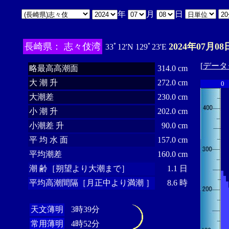
年
月
日
長崎県： 志々伎湾
2024年07月08
33ﾟ12'N 129ﾟ23'E
[
データ
略最高高潮面
314.0 cm
大 潮 升
272.0 cm
0
大潮差
230.0 cm
小 潮 升
202.0 cm
小潮差 升
90.0 cm
平 均 水 面
157.0 cm
平均潮差
160.0 cm
潮 齢［朔望より大潮まで］
1.1 日
平均高潮間隔［月正中より満潮 ］
8.6 時
天文薄明
3時39分
常用薄明
4時52分