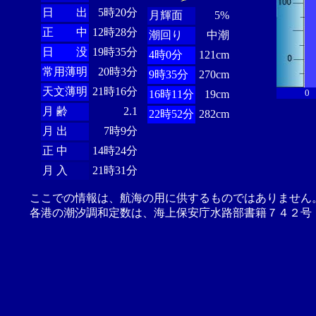
日 出
5時20分
月輝面
5%
正 中
12時28分
潮回り
中潮
日 没
19時35分
4時0分
121cm
常用薄明
20時3分
9時35分
270cm
天文薄明
21時16分
0
16時11分
19cm
月 齢
2.1
22時52分
282cm
月 出
7時9分
正 中
14時24分
月 入
21時31分
ここでの情報は、航海の用に供するものではありません
各港の潮汐調和定数は、海上保安庁水路部書籍７４２号