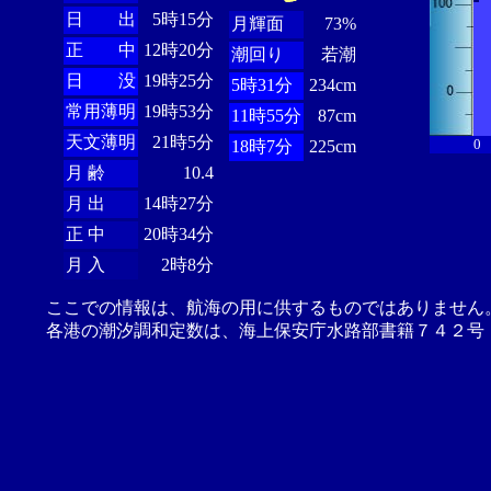
日 出
5時15分
月輝面
73%
正 中
12時20分
潮回り
若潮
日 没
19時25分
5時31分
234cm
常用薄明
19時53分
11時55分
87cm
天文薄明
21時5分
0
18時7分
225cm
月 齢
10.4
月 出
14時27分
正 中
20時34分
月 入
2時8分
ここでの情報は、航海の用に供するものではありません
各港の潮汐調和定数は、海上保安庁水路部書籍７４２号