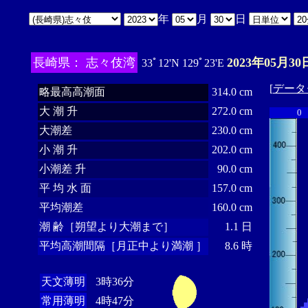
年
月
日
長崎県： 志々伎湾
2023年05月30
33ﾟ12'N 129ﾟ23'E
[
データ
略最高高潮面
314.0 cm
大 潮 升
272.0 cm
0
大潮差
230.0 cm
小 潮 升
202.0 cm
小潮差 升
90.0 cm
平 均 水 面
157.0 cm
平均潮差
160.0 cm
潮 齢［朔望より大潮まで］
1.1 日
平均高潮間隔［月正中より満潮 ］
8.6 時
天文薄明
3時36分
常用薄明
4時47分