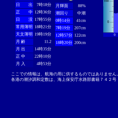
日 出
7時18分
月輝面
88%
正 中
12時36分
潮回り
中潮
日 没
17時55分
0時14分
41cm
常用薄明
18時21分
7時19分
207cm
天文薄明
19時19分
0
12時57分
122cm
月 齢
11.2
18時20分
200cm
月 出
14時35分
正 中
22時10分
月 入
4時53分
ここでの情報は、航海の用に供するものではありません
各港の潮汐調和定数は、海上保安庁水路部書籍７４２号