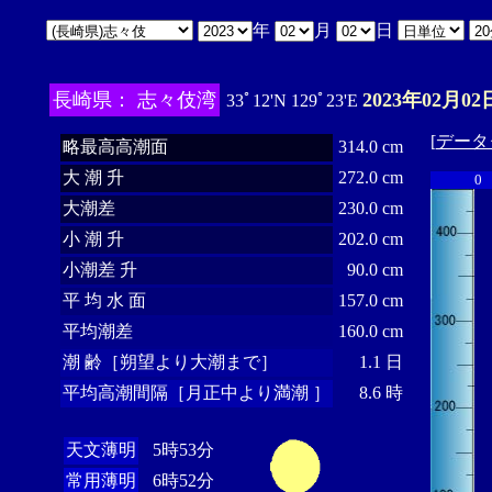
年
月
日
長崎県： 志々伎湾
2023年02月02
33ﾟ12'N 129ﾟ23'E
[
データ
略最高高潮面
314.0 cm
大 潮 升
272.0 cm
0
大潮差
230.0 cm
小 潮 升
202.0 cm
小潮差 升
90.0 cm
平 均 水 面
157.0 cm
平均潮差
160.0 cm
潮 齢［朔望より大潮まで］
1.1 日
平均高潮間隔［月正中より満潮 ］
8.6 時
天文薄明
5時53分
常用薄明
6時52分