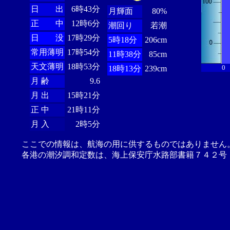
日 出
6時43分
月輝面
80%
正 中
12時6分
潮回り
若潮
日 没
17時29分
5時18分
206cm
常用薄明
17時54分
11時38分
85cm
天文薄明
18時53分
0
18時13分
239cm
月 齢
9.6
月 出
15時21分
正 中
21時11分
月 入
2時5分
ここでの情報は、航海の用に供するものではありません
各港の潮汐調和定数は、海上保安庁水路部書籍７４２号