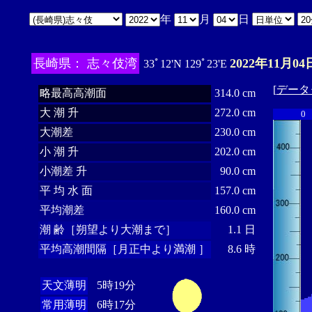
年
月
日
長崎県： 志々伎湾
2022年11月04
33ﾟ12'N 129ﾟ23'E
[
データ
略最高高潮面
314.0 cm
大 潮 升
272.0 cm
0
大潮差
230.0 cm
小 潮 升
202.0 cm
小潮差 升
90.0 cm
平 均 水 面
157.0 cm
平均潮差
160.0 cm
潮 齢［朔望より大潮まで］
1.1 日
平均高潮間隔［月正中より満潮 ］
8.6 時
天文薄明
5時19分
常用薄明
6時17分