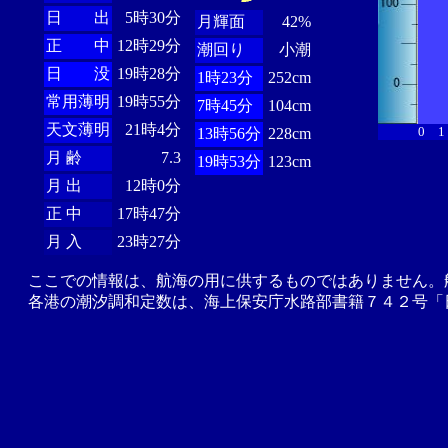
日 出
5時30分
月輝面
42%
正 中
12時29分
潮回り
小潮
日 没
19時28分
1時23分
252cm
常用薄明
19時55分
7時45分
104cm
天文薄明
21時4分
0
1
13時56分
228cm
月 齢
7.3
19時53分
123cm
月 出
12時0分
正 中
17時47分
月 入
23時27分
ここでの情報は、航海の用に供するものではありません。
各港の潮汐調和定数は、海上保安庁水路部書籍７４２号「