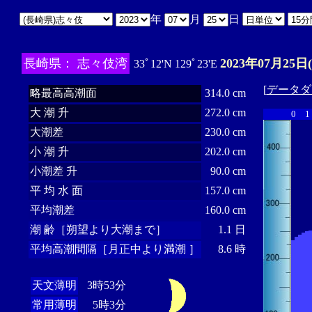
年
月
日
長崎県： 志々伎湾
2023年07月25日
33ﾟ12'N 129ﾟ23'E
[
データダ
略最高高潮面
314.0 cm
大 潮 升
272.0 cm
0
1
大潮差
230.0 cm
小 潮 升
202.0 cm
小潮差 升
90.0 cm
平 均 水 面
157.0 cm
平均潮差
160.0 cm
潮 齢［朔望より大潮まで］
1.1 日
平均高潮間隔［月正中より満潮 ］
8.6 時
天文薄明
3時53分
常用薄明
5時3分