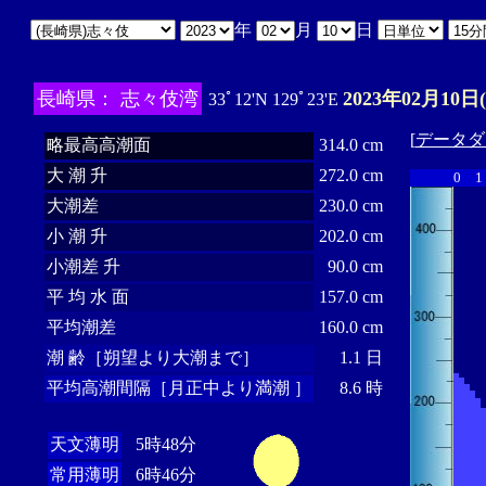
年
月
日
長崎県： 志々伎湾
2023年02月10日
33ﾟ12'N 129ﾟ23'E
[
データダ
略最高高潮面
314.0 cm
大 潮 升
272.0 cm
0
1
大潮差
230.0 cm
小 潮 升
202.0 cm
小潮差 升
90.0 cm
平 均 水 面
157.0 cm
平均潮差
160.0 cm
潮 齢［朔望より大潮まで］
1.1 日
平均高潮間隔［月正中より満潮 ］
8.6 時
天文薄明
5時48分
常用薄明
6時46分