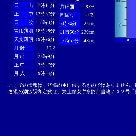
日 出
7時11分
月輝面
83%
正 中
12時37分
潮回り
中潮
日 没
18時3分
5時34分
25cm
常用薄明
18時28分
11時50分
239cm
天文薄明
19時26分
0
1
17時57分
48cm
月 齢
19.2
月 出
22時9分
正 中
3時27分
月 入
9時34分
ここでの情報は、航海の用に供するものではありません。
各港の潮汐調和定数は、海上保安庁水路部書籍７４２号「