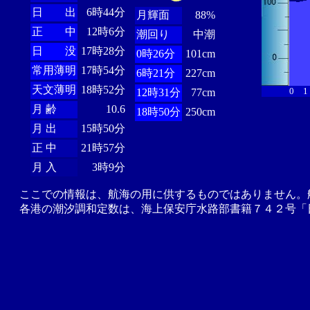
日 出
6時44分
月輝面
88%
正 中
12時6分
潮回り
中潮
日 没
17時28分
0時26分
101cm
常用薄明
17時54分
6時21分
227cm
天文薄明
18時52分
0
1
12時31分
77cm
月 齢
10.6
18時50分
250cm
月 出
15時50分
正 中
21時57分
月 入
3時9分
ここでの情報は、航海の用に供するものではありません。
各港の潮汐調和定数は、海上保安庁水路部書籍７４２号「