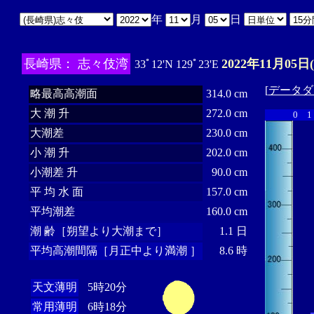
年
月
日
長崎県： 志々伎湾
2022年11月05日
33ﾟ12'N 129ﾟ23'E
[
データダ
略最高高潮面
314.0 cm
大 潮 升
272.0 cm
0
1
大潮差
230.0 cm
小 潮 升
202.0 cm
小潮差 升
90.0 cm
平 均 水 面
157.0 cm
平均潮差
160.0 cm
潮 齢［朔望より大潮まで］
1.1 日
平均高潮間隔［月正中より満潮 ］
8.6 時
天文薄明
5時20分
常用薄明
6時18分