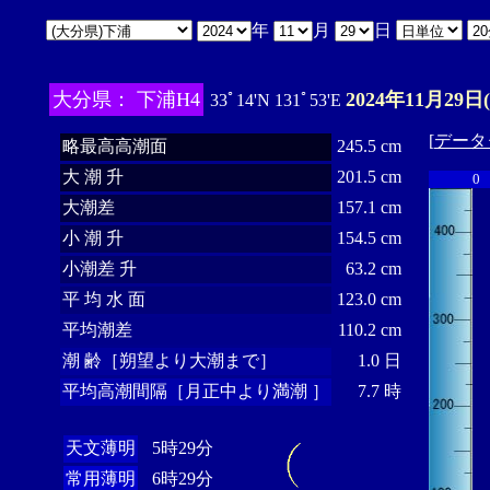
年
月
日
大分県： 下浦H4
2024年11月29日
33ﾟ14'N 131ﾟ53'E
[
データ
略最高高潮面
245.5 cm
大 潮 升
201.5 cm
0
大潮差
157.1 cm
小 潮 升
154.5 cm
小潮差 升
63.2 cm
平 均 水 面
123.0 cm
平均潮差
110.2 cm
潮 齢［朔望より大潮まで］
1.0 日
平均高潮間隔［月正中より満潮 ］
7.7 時
天文薄明
5時29分
常用薄明
6時29分