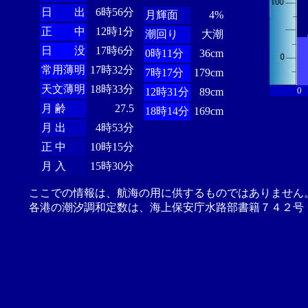
日 出
6時56分
月輝面
4%
正 中
12時1分
潮回り
大潮
日 没
17時6分
0時11分
36cm
常用薄明
17時32分
7時17分
179cm
天文薄明
18時33分
0
12時31分
89cm
月 齢
27.5
18時14分
169cm
月 出
4時53分
正 中
10時15分
月 入
15時30分
ここでの情報は、航海の用に供するものではありません
各港の潮汐調和定数は、海上保安庁水路部書籍７４２号