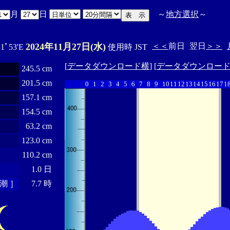
月
日
～
地方選択
～
2024年11月27日(水)
＜＜
前日
翌日
＞＞
31ﾟ53'E
使用時 JST
[
データダウンロード横
] [
データダウンロー
245.5 cm
201.5 cm
0
1
2
3
4
5
6
7
8
9
10
11
12
13
14
15
16
17
1
157.1 cm
154.5 cm
63.2 cm
123.0 cm
110.2 cm
1.0 日
潮 ］
7.7 時