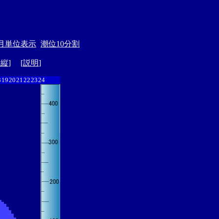
月単位表示
潮位10分割
ド縦
] [
説明
]
8
19
20
21
22
23
24