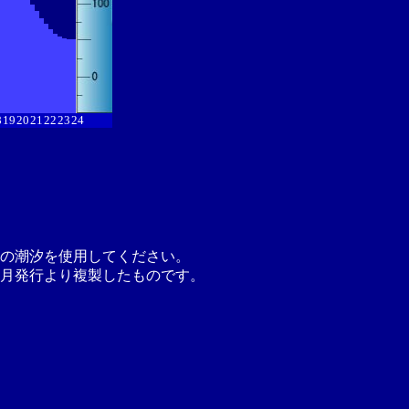
8
19
20
21
22
23
24
の潮汐を使用してください。
月発行より複製したものです。