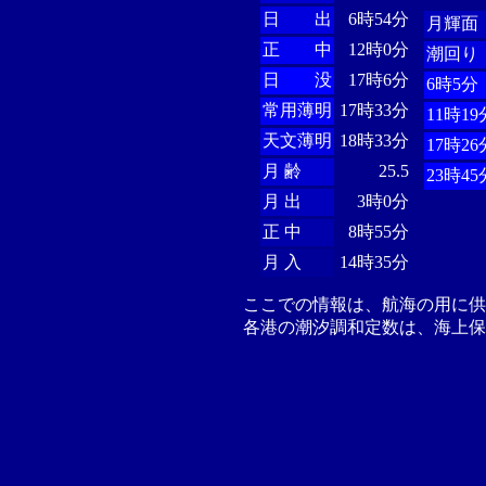
日 出
6時54分
月輝面
正 中
12時0分
潮回り
日 没
17時6分
6時5分
常用薄明
17時33分
11時19
天文薄明
18時33分
17時26
月 齢
25.5
23時45
月 出
3時0分
正 中
8時55分
月 入
14時35分
ここでの情報は、航海の用に
各港の潮汐調和定数は、海上保