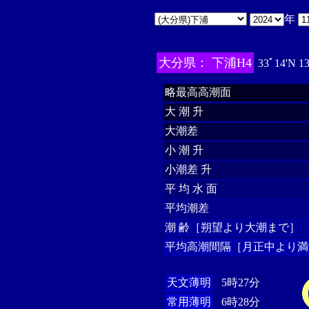
年
大分県： 下浦H4
33ﾟ14'N 1
略最高高潮面
大 潮 升
大潮差
小 潮 升
小潮差 升
平 均 水 面
平均潮差
潮 齢［朔望より大潮まで］
平均高潮間隔［月正中より満
天文薄明
5時27分
常用薄明
6時28分