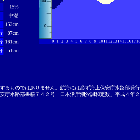
15%
中潮
153cm
分
87cm
0
1
2
3
4
5
6
7
8
9
10
11
12
13
14
15
16
17
1
分
161cm
分
51cm
供するものではありません。航海には必ず海上保安庁水路部発行
安庁水路部書籍７４２号「日本沿岸潮汐調和定数」平成４年２