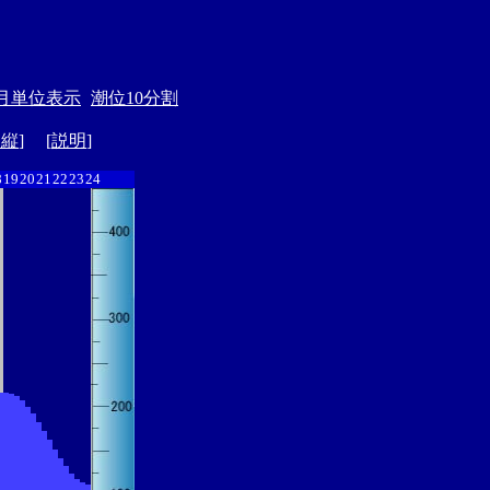
月単位表示
潮位10分割
ド縦
] [
説明
]
8
19
20
21
22
23
24