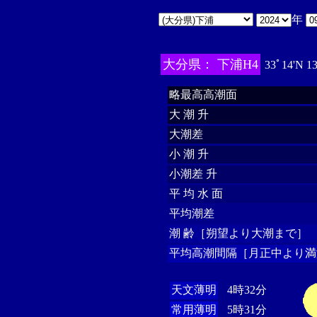
年
大分県： 下浦H4
33ﾟ14'N 1
略最高高潮面
大 潮 升
大潮差
小 潮 升
小潮差 升
平 均 水 面
平均潮差
潮 齢［朔望より大潮まで］
平均高潮間隔［月正中より満
天文薄明
4時32分
常用薄明
5時31分