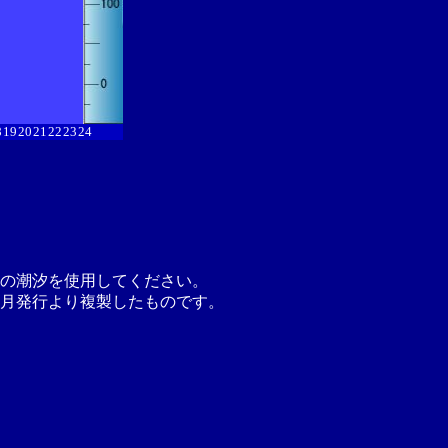
8
19
20
21
22
23
24
の潮汐を使用してください。
月発行より複製したものです。