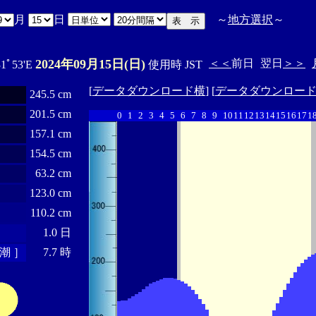
月
日
～
地方選択
～
2024年09月15日(日)
＜＜
前日
翌日
＞＞
31ﾟ53'E
使用時 JST
[
データダウンロード横
] [
データダウンロー
245.5 cm
201.5 cm
0
1
2
3
4
5
6
7
8
9
10
11
12
13
14
15
16
17
1
157.1 cm
154.5 cm
63.2 cm
123.0 cm
110.2 cm
1.0 日
潮 ］
7.7 時