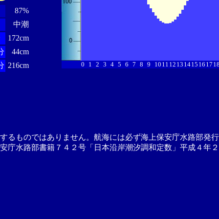
87%
中潮
分
172cm
分
44cm
0
1
2
3
4
5
6
7
8
9
10
11
12
13
14
15
16
17
1
分
216cm
供するものではありません。航海には必ず海上保安庁水路部発行
安庁水路部書籍７４２号「日本沿岸潮汐調和定数」平成４年２