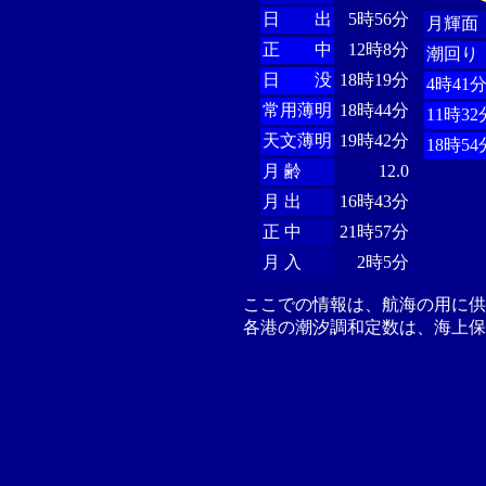
日 出
5時56分
月輝面
正 中
12時8分
潮回り
日 没
18時19分
4時41
常用薄明
18時44分
11時32
天文薄明
19時42分
18時54
月 齢
12.0
月 出
16時43分
正 中
21時57分
月 入
2時5分
ここでの情報は、航海の用に
各港の潮汐調和定数は、海上保