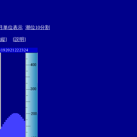
月単位表示
潮位10分割
ド縦
] [
説明
]
8
19
20
21
22
23
24