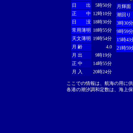
日 出
5時50分
月輝面
正 中
12時10分
潮回り
日 没
18時30分
3時30
常用薄明
18時55分
9時59
天文薄明
19時54分
15時43
月 齢
4.0
21時59
月 出
9時19分
正 中
14時55分
月 入
20時24分
ここでの情報は、航海の用に
各港の潮汐調和定数は、海上保