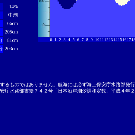
14%
中潮
分
66cm
分
205cm
0
1
2
3
4
5
6
7
8
9
10
11
12
13
14
15
16
17
1
分
81cm
分
203cm
供するものではありません。航海には必ず海上保安庁水路部発行
安庁水路部書籍７４２号「日本沿岸潮汐調和定数」平成４年２