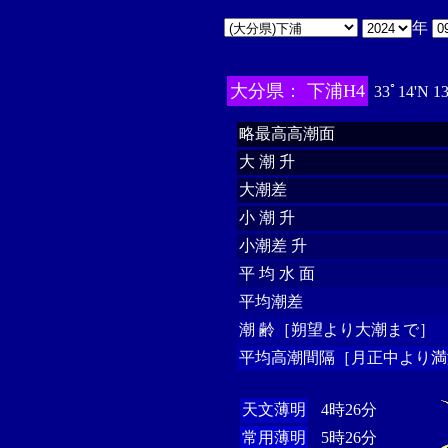
年
大分県： 下浦H4
33ﾟ14'N 1
略最高高潮面
大 潮 升
大潮差
小 潮 升
小潮差 升
平 均 水 面
平均潮差
潮 齢［朔望より大潮まで］
平均高潮間隔［月正中より満
天文薄明
4時26分
常用薄明
5時26分