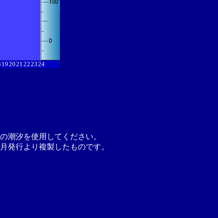
8
19
20
21
22
23
24
の潮汐を使用してください。
月発行より複製したものです。