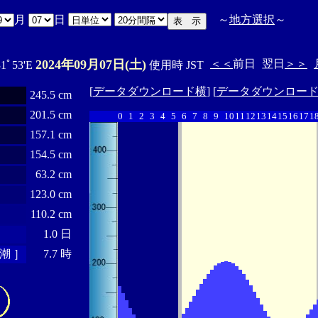
月
日
～
地方選択
～
2024年09月07日(土)
＜＜
前日
翌日
＞＞
31ﾟ53'E
使用時 JST
[
データダウンロード横
] [
データダウンロー
245.5 cm
201.5 cm
0
1
2
3
4
5
6
7
8
9
10
11
12
13
14
15
16
17
1
157.1 cm
154.5 cm
63.2 cm
123.0 cm
110.2 cm
1.0 日
潮 ］
7.7 時