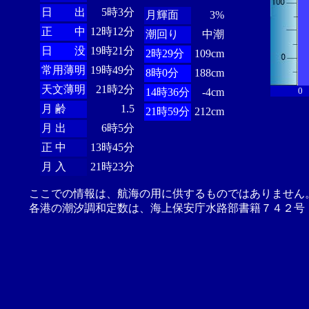
日 出
5時3分
月輝面
3%
正 中
12時12分
潮回り
中潮
日 没
19時21分
2時29分
109cm
常用薄明
19時49分
8時0分
188cm
天文薄明
21時2分
0
14時36分
-4cm
月 齢
1.5
21時59分
212cm
月 出
6時5分
正 中
13時45分
月 入
21時23分
ここでの情報は、航海の用に供するものではありません
各港の潮汐調和定数は、海上保安庁水路部書籍７４２号