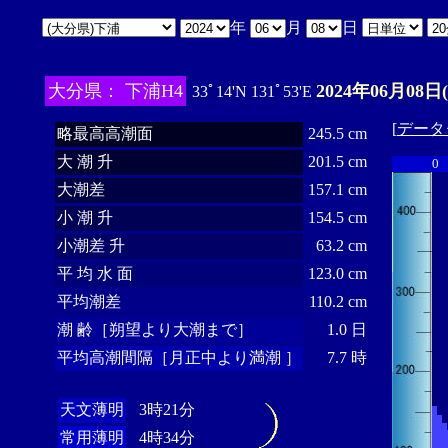
年
月
日
大分県： 下浦H4
2024年06月08日
33ﾟ14'N 131ﾟ53'E
[
データ
略最高高潮面
245.5 cm
大 潮 升
201.5 cm
0
大潮差
157.1 cm
小 潮 升
154.5 cm
小潮差 升
63.2 cm
平 均 水 面
123.0 cm
平均潮差
110.2 cm
潮 齢［朔望より大潮まで］
1.0 日
平均高潮間隔［月正中より満潮 ］
7.7 時
天文薄明
3時21分
常用薄明
4時34分