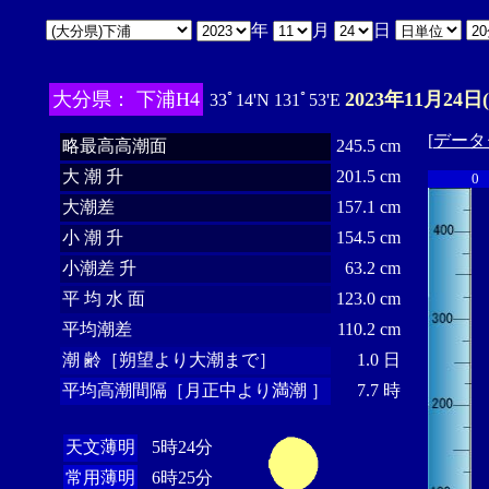
年
月
日
大分県： 下浦H4
2023年11月24日
33ﾟ14'N 131ﾟ53'E
[
データ
略最高高潮面
245.5 cm
大 潮 升
201.5 cm
0
大潮差
157.1 cm
小 潮 升
154.5 cm
小潮差 升
63.2 cm
平 均 水 面
123.0 cm
平均潮差
110.2 cm
潮 齢［朔望より大潮まで］
1.0 日
平均高潮間隔［月正中より満潮 ］
7.7 時
天文薄明
5時24分
常用薄明
6時25分