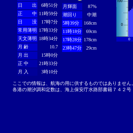
日 出
6時51分
月輝面
87%
正 中
11時59分
潮回り
中潮
日 没
17時7分
5時39分
168cm
常用薄明
17時33分
11時18分
69cm
天文薄明
18時34分
0
17時28分
178cm
月 齢
10.7
23時47分
29cm
月 出
15時0分
正 中
21時33分
月 入
3時10分
ここでの情報は、航海の用に供するものではありません
各港の潮汐調和定数は、海上保安庁水路部書籍７４２号