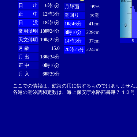
日 出
6時5分
月輝面
99%
正 中
12時3分
潮回り
大潮
日 没
18時0分
1時46分
41cm
常用薄明
18時24分
8時10分
229cm
天文薄明
19時22分
0
14時3分
37cm
月 齢
15.0
20時25分
224cm
月 出
18時34分
正 中
0時16分
月 入
6時39分
ここでの情報は、航海の用に供するものではありません
各港の潮汐調和定数は、海上保安庁水路部書籍７４２号