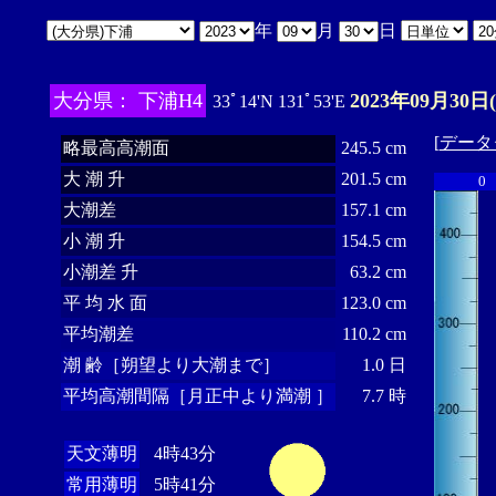
年
月
日
大分県： 下浦H4
2023年09月30日
33ﾟ14'N 131ﾟ53'E
[
データ
略最高高潮面
245.5 cm
大 潮 升
201.5 cm
0
大潮差
157.1 cm
小 潮 升
154.5 cm
小潮差 升
63.2 cm
平 均 水 面
123.0 cm
平均潮差
110.2 cm
潮 齢［朔望より大潮まで］
1.0 日
平均高潮間隔［月正中より満潮 ］
7.7 時
天文薄明
4時43分
常用薄明
5時41分