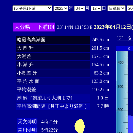
年
月
日
大分県： 下浦H4
2023年04月12日
33ﾟ14'N 131ﾟ53'E
[
データ
略最高高潮面
245.5 cm
大 潮 升
201.5 cm
0
大潮差
157.1 cm
小 潮 升
154.5 cm
小潮差 升
63.2 cm
平 均 水 面
123.0 cm
平均潮差
110.2 cm
潮 齢［朔望より大潮まで］
1.0 日
平均高潮間隔［月正中より満潮 ］
7.7 時
天文薄明
4時21分
常用薄明
5時22分