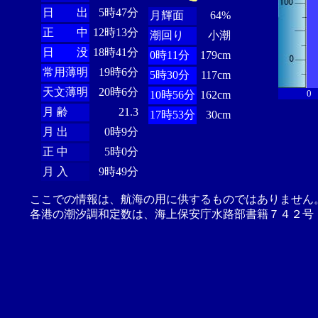
日 出
5時47分
月輝面
64%
正 中
12時13分
潮回り
小潮
日 没
18時41分
0時11分
179cm
常用薄明
19時6分
5時30分
117cm
天文薄明
20時6分
0
10時56分
162cm
月 齢
21.3
17時53分
30cm
月 出
0時9分
正 中
5時0分
月 入
9時49分
ここでの情報は、航海の用に供するものではありません
各港の潮汐調和定数は、海上保安庁水路部書籍７４２号