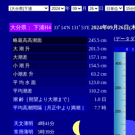
年
月
日
大分県： 下浦H4
2024年09月26日(木
33ﾟ14'N 131ﾟ53'E
[
データダ
略最高高潮面
245.5 cm
大 潮 升
201.5 cm
0
1
大潮差
157.1 cm
小 潮 升
154.5 cm
小潮差 升
63.2 cm
平 均 水 面
123.0 cm
平均潮差
110.2 cm
潮 齢［朔望より大潮まで］
1.0 日
平均高潮間隔［月正中より満潮 ］
7.7 時
天文薄明
4時41分
常用薄明
5時39分