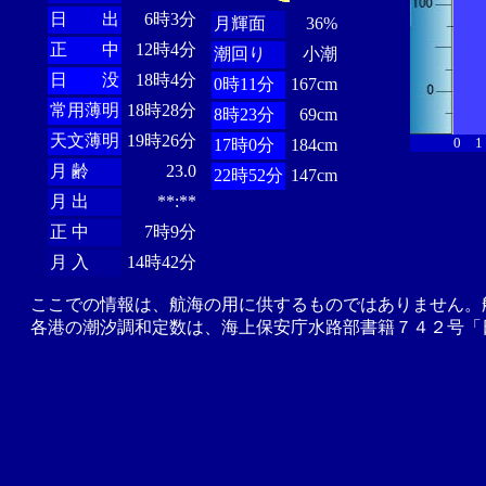
日 出
6時3分
月輝面
36%
正 中
12時4分
潮回り
小潮
日 没
18時4分
0時11分
167cm
常用薄明
18時28分
8時23分
69cm
天文薄明
19時26分
0
1
17時0分
184cm
月 齢
23.0
22時52分
147cm
月 出
**:**
正 中
7時9分
月 入
14時42分
ここでの情報は、航海の用に供するものではありません。
各港の潮汐調和定数は、海上保安庁水路部書籍７４２号「