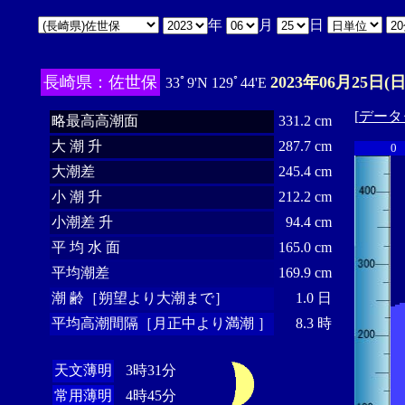
年
月
日
長崎県：佐世保
2023年06月25日(日
33ﾟ9'N 129ﾟ44'E
[
データ
略最高高潮面
331.2 cm
大 潮 升
287.7 cm
0
大潮差
245.4 cm
小 潮 升
212.2 cm
小潮差 升
94.4 cm
平 均 水 面
165.0 cm
平均潮差
169.9 cm
潮 齢［朔望より大潮まで］
1.0 日
平均高潮間隔［月正中より満潮 ］
8.3 時
天文薄明
3時31分
常用薄明
4時45分