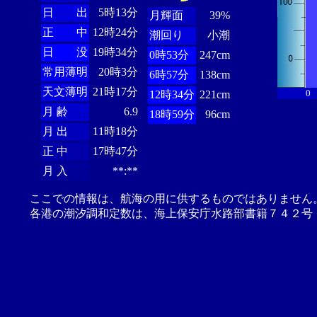
日 出
5時13分
月輝面
39%
正 中
12時24分
潮回り
小潮
日 没
19時34分
0時53分
247cm
常用薄明
20時3分
6時57分
138cm
天文薄明
21時17分
0
12時34分
221cm
月 齢
6.9
18時59分
96cm
月 出
11時18分
正 中
17時47分
月 入
**:**
ここでの情報は、航海の用に供するものではありません
各港の潮汐調和定数は、海上保安庁水路部書籍７４２号