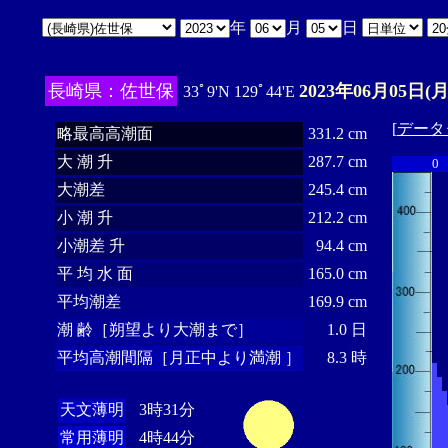
年
月
日
長崎県：佐世保
2023年06月05日(月
33ﾟ9'N 129ﾟ44'E
[
データ
略最高高潮面
331.2 cm
大 潮 升
287.7 cm
0
大潮差
245.4 cm
小 潮 升
212.2 cm
小潮差 升
94.4 cm
平 均 水 面
165.0 cm
平均潮差
169.9 cm
潮 齢［朔望より大潮まで］
1.0 日
平均高潮間隔［月正中より満潮 ］
8.3 時
天文薄明
3時31分
常用薄明
4時44分