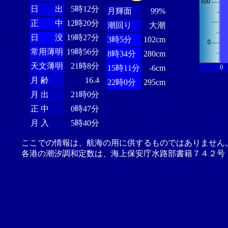
日 出
5時12分
月輝面
99%
正 中
12時20分
潮回り
大潮
日 没
19時27分
3時5分
102cm
常用薄明
19時56分
8時34分
280cm
天文薄明
21時8分
0
15時11分
-6cm
月 齢
16.4
22時0分
295cm
月 出
21時0分
正 中
0時47分
月 入
5時40分
ここでの情報は、航海の用に供するものではありません
各港の潮汐調和定数は、海上保安庁水路部書籍７４２号