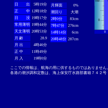
日 出
5時19分
月輝面
0%
正 中
12時18分
潮回り
大潮
日 没
19時17分
2時0分
83cm
常用薄明
19時44分
7時47分
276cm
天文薄明
20時53分
0
14時14分
6cm
月 齢
28.9
20時48分
287cm
月 出
4時46分
正 中
11時49分
月 入
19時0分
ここでの情報は、航海の用に供するものではありません
各港の潮汐調和定数は、海上保安庁水路部書籍７４２号