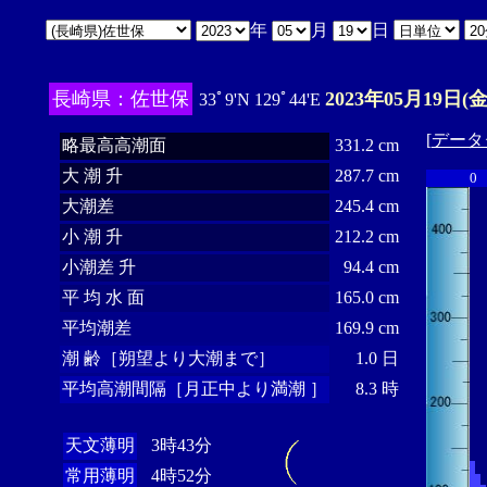
年
月
日
長崎県：佐世保
2023年05月19日(金
33ﾟ9'N 129ﾟ44'E
[
データ
略最高高潮面
331.2 cm
大 潮 升
287.7 cm
0
大潮差
245.4 cm
小 潮 升
212.2 cm
小潮差 升
94.4 cm
平 均 水 面
165.0 cm
平均潮差
169.9 cm
潮 齢［朔望より大潮まで］
1.0 日
平均高潮間隔［月正中より満潮 ］
8.3 時
天文薄明
3時43分
常用薄明
4時52分