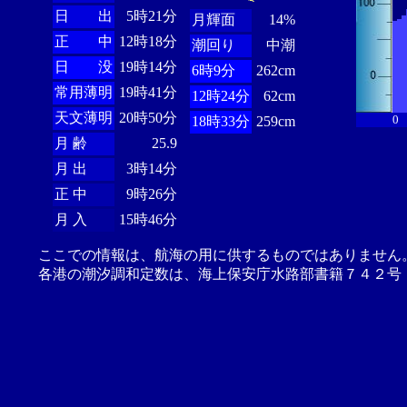
日 出
5時21分
月輝面
14%
正 中
12時18分
潮回り
中潮
日 没
19時14分
6時9分
262cm
常用薄明
19時41分
12時24分
62cm
天文薄明
20時50分
0
18時33分
259cm
月 齢
25.9
月 出
3時14分
正 中
9時26分
月 入
15時46分
ここでの情報は、航海の用に供するものではありません
各港の潮汐調和定数は、海上保安庁水路部書籍７４２号