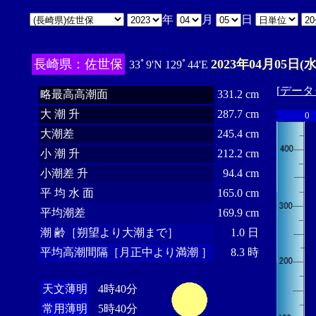
年
月
日
長崎県：佐世保
2023年04月05日(水
33ﾟ9'N 129ﾟ44'E
[
データ
略最高高潮面
331.2 cm
大 潮 升
287.7 cm
0
大潮差
245.4 cm
小 潮 升
212.2 cm
小潮差 升
94.4 cm
平 均 水 面
165.0 cm
平均潮差
169.9 cm
潮 齢［朔望より大潮まで］
1.0 日
平均高潮間隔［月正中より満潮 ］
8.3 時
天文薄明
4時40分
常用薄明
5時40分