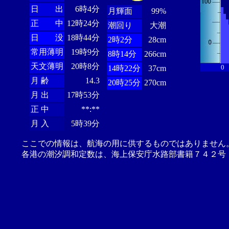
日 出
6時4分
月輝面
99%
正 中
12時24分
潮回り
大潮
日 没
18時44分
2時2分
28cm
常用薄明
19時9分
8時14分
266cm
天文薄明
20時8分
0
14時22分
37cm
月 齢
14.3
20時25分
270cm
月 出
17時53分
正 中
**:**
月 入
5時39分
ここでの情報は、航海の用に供するものではありません
各港の潮汐調和定数は、海上保安庁水路部書籍７４２号