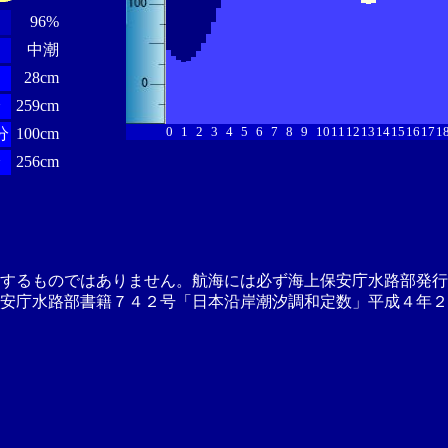
96%
中潮
28cm
分
259cm
0
1
2
3
4
5
6
7
8
9
10
11
12
13
14
15
16
17
1
分
100cm
分
256cm
供するものではありません。航海には必ず海上保安庁水路部発行
安庁水路部書籍７４２号「日本沿岸潮汐調和定数」平成４年２