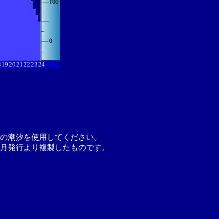
8
19
20
21
22
23
24
の潮汐を使用してください。
月発行より複製したものです。