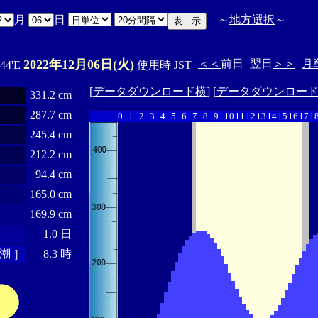
月
日
～
地方選択
～
2022年12月06日(火)
＜＜
前日
翌日
＞＞
月
ﾟ44'E
使用時 JST
[
データダウンロード横
] [
データダウンロー
331.2 cm
287.7 cm
0
1
2
3
4
5
6
7
8
9
10
11
12
13
14
15
16
17
1
245.4 cm
212.2 cm
94.4 cm
165.0 cm
169.9 cm
1.0 日
潮 ］
8.3 時