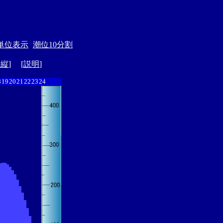
単位表示
潮位10分割
ド縦
] [
説明
]
8
19
20
21
22
23
24