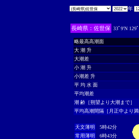
年
長崎県：佐世保
33ﾟ9'N 129
略最高高潮面
大 潮 升
大潮差
小 潮 升
小潮差 升
平 均 水 面
平均潮差
潮 齢［朔望より大潮まで］
平均高潮間隔［月正中より満
天文薄明
5時42分
常用薄明
6時43分