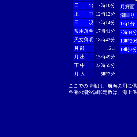
日 出
7時10分
月輝面
正 中
12時12分
潮回り
日 没
17時14分
1時1分
常用薄明
17時41分
7時34
天文薄明
18時42分
13時20
月 齢
12.1
19時3
月 出
15時49分
正 中
22時55分
月 入
5時7分
ここでの情報は、航海の用に
各港の潮汐調和定数は、海上保