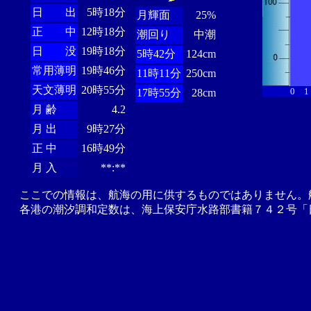
日 出
5時18分
月輝面
25%
正 中
12時18分
潮回り
中潮
日 没
19時18分
5時42分
124cm
常用薄明
19時46分
11時11分
250cm
天文薄明
20時55分
0
1
17時55分
28cm
月 齢
4.2
月 出
9時27分
正 中
16時49分
月 入
**:**
ここでの情報は、航海の用に供するものではありません。
各港の潮汐調和定数は、海上保安庁水路部書籍７４２号「