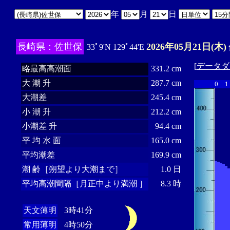
年
月
日
長崎県：佐世保
2026年05月21日(木)
33ﾟ9'N 129ﾟ44'E
[
データダ
略最高高潮面
331.2 cm
大 潮 升
287.7 cm
0
1
大潮差
245.4 cm
小 潮 升
212.2 cm
小潮差 升
94.4 cm
平 均 水 面
165.0 cm
平均潮差
169.9 cm
潮 齢［朔望より大潮まで］
1.0 日
平均高潮間隔［月正中より満潮 ］
8.3 時
天文薄明
3時41分
常用薄明
4時50分