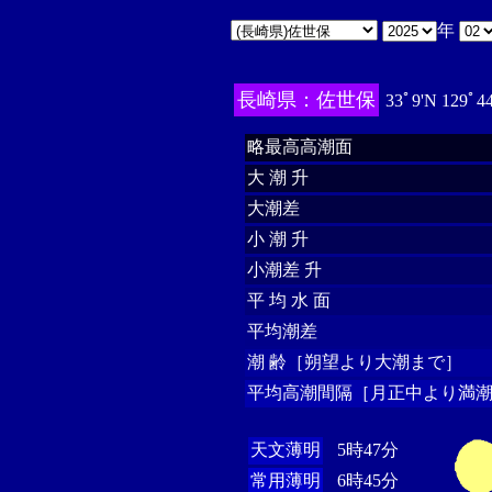
年
長崎県：佐世保
33ﾟ9'N 129ﾟ4
略最高高潮面
大 潮 升
大潮差
小 潮 升
小潮差 升
平 均 水 面
平均潮差
潮 齢［朔望より大潮まで］
平均高潮間隔［月正中より満潮
天文薄明
5時47分
常用薄明
6時45分