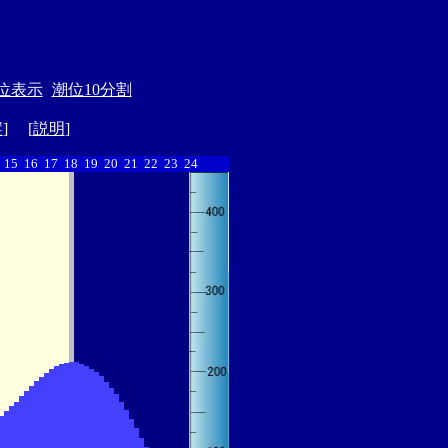
位表示
潮位10分割
縦
] [
説明
]
15
16
17
18
19
20
21
22
23
24