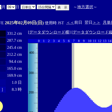
月
日
～
地方選択
～
2025年02月09日(日)
＜＜
前日
翌日
＞＞
月単
4'E
使用時 JST
[
データダウンロード横
] [
データダウンロード
331.2 cm
287.7 cm
0
1
2
3
4
5
6
7
8
9
10
11
12
13
14
245.4 cm
212.2 cm
94.4 cm
165.0 cm
169.9 cm
1.0 日
 ］
8.3 時