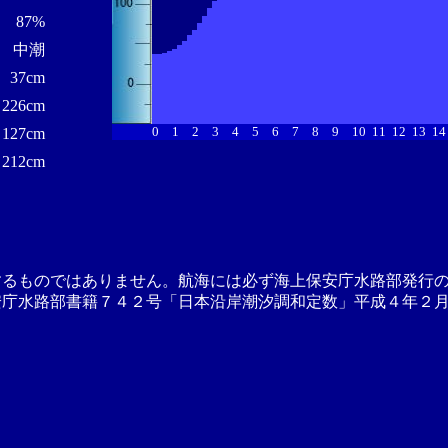
87%
中潮
37cm
226cm
0
1
2
3
4
5
6
7
8
9
10
11
12
13
14
127cm
212cm
するものではありません。航海には必ず海上保安庁水路部発行
安庁水路部書籍７４２号「日本沿岸潮汐調和定数」平成４年２