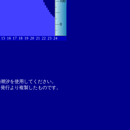
15
16
17
18
19
20
21
22
23
24
の潮汐を使用してください。
月発行より複製したものです。