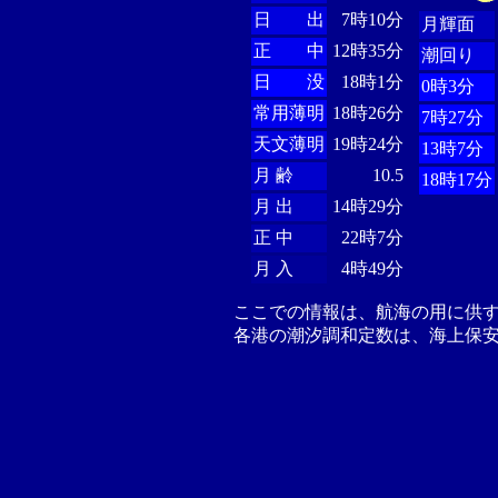
日 出
7時10分
月輝面
正 中
12時35分
潮回り
日 没
18時1分
0時3分
常用薄明
18時26分
7時27分
天文薄明
19時24分
13時7分
月 齢
10.5
18時17分
月 出
14時29分
正 中
22時7分
月 入
4時49分
ここでの情報は、航海の用に供
各港の潮汐調和定数は、海上保