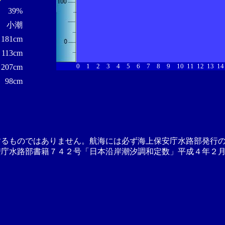
39%
小潮
181cm
113cm
0
1
2
3
4
5
6
7
8
9
10
11
12
13
14
207cm
98cm
するものではありません。航海には必ず海上保安庁水路部発行
安庁水路部書籍７４２号「日本沿岸潮汐調和定数」平成４年２