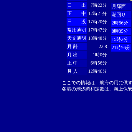
日 出
7時22分
月輝面
正 中
12時21分
潮回り
日 没
17時20分
2時56分
常用薄明
17時47分
8時35分
天文薄明
18時48分
15時2分
月 齢
22.8
21時56分
月 出
1時0分
正 中
6時56分
月 入
12時46分
ここでの情報は、航海の用に供
各港の潮汐調和定数は、海上保