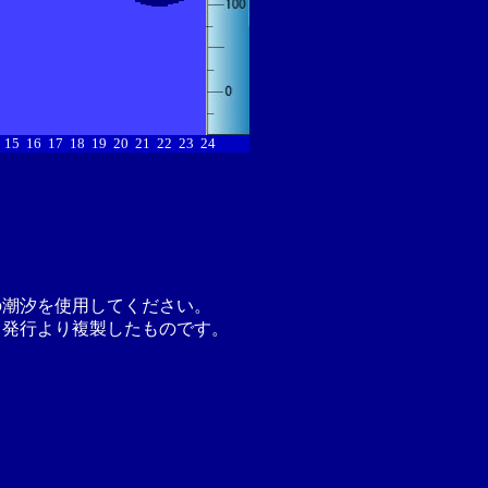
15
16
17
18
19
20
21
22
23
24
の潮汐を使用してください。
月発行より複製したものです。