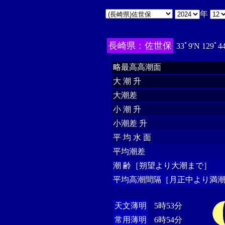
年
長崎県：佐世保
33ﾟ9'N 129ﾟ4
略最高高潮面
大 潮 升
大潮差
小 潮 升
小潮差 升
平 均 水 面
平均潮差
潮 齢［朔望より大潮まで］
平均高潮間隔［月正中より満潮
天文薄明
5時53分
常用薄明
6時54分