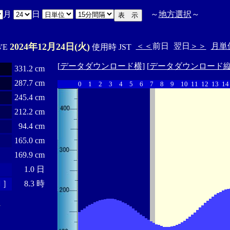
月
日
～
地方選択
～
2024年12月24日(火)
＜＜
前日
翌日
＞＞
月単
4'E
使用時 JST
[
データダウンロード横
] [
データダウンロード
331.2 cm
287.7 cm
0
1
2
3
4
5
6
7
8
9
10
11
12
13
14
245.4 cm
212.2 cm
94.4 cm
165.0 cm
169.9 cm
1.0 日
 ］
8.3 時