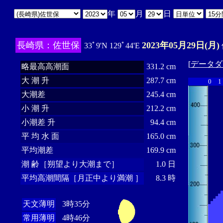
年
月
日
長崎県：佐世保
2023年05月29日(月)
33ﾟ9'N 129ﾟ44'E
[
データダ
略最高高潮面
331.2 cm
大 潮 升
287.7 cm
0
1
大潮差
245.4 cm
小 潮 升
212.2 cm
小潮差 升
94.4 cm
平 均 水 面
165.0 cm
平均潮差
169.9 cm
潮 齢［朔望より大潮まで］
1.0 日
平均高潮間隔［月正中より満潮 ］
8.3 時
天文薄明
3時35分
常用薄明
4時46分