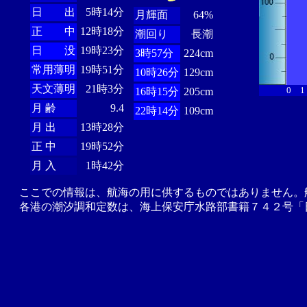
日 出
5時14分
月輝面
64%
正 中
12時18分
潮回り
長潮
日 没
19時23分
3時57分
224cm
常用薄明
19時51分
10時26分
129cm
天文薄明
21時3分
0
1
16時15分
205cm
月 齢
9.4
22時14分
109cm
月 出
13時28分
正 中
19時52分
月 入
1時42分
ここでの情報は、航海の用に供するものではありません。
各港の潮汐調和定数は、海上保安庁水路部書籍７４２号「