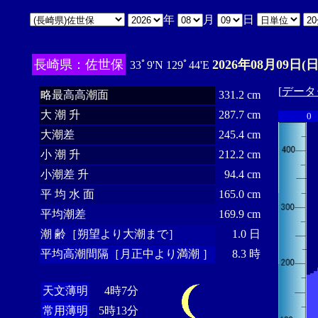
年
月
日
長崎県：佐世保
2026年08月09日(日
33ﾟ9'N 129ﾟ44'E
[
データ
略最高高潮面
331.2 cm
大 潮 升
287.7 cm
0
大潮差
245.4 cm
小 潮 升
212.2 cm
小潮差 升
94.4 cm
平 均 水 面
165.0 cm
平均潮差
169.9 cm
潮 齢［朔望より大潮まで］
1.0 日
平均高潮間隔［月正中より満潮 ］
8.3 時
天文薄明
4時7分
常用薄明
5時13分