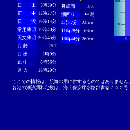
日 出
5時39分
月輝面
18%
正 中
12時27分
潮回り
中潮
日 没
19時14分
4時27分
246cm
常用薄明
19時40分
11時28分
66cm
天文薄明
20時45分
0
18時44分
269cm
月 齢
25.7
月 出
1時9分
正 中
8時56分
月 入
16時29分
ここでの情報は、航海の用に供するものではありません
各港の潮汐調和定数は、海上保安庁水路部書籍７４２号