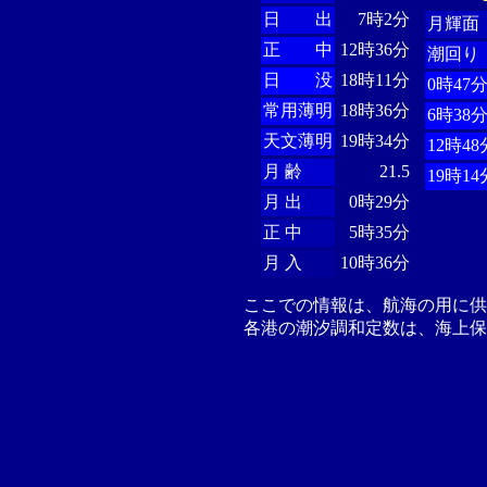
日 出
7時2分
月輝面
正 中
12時36分
潮回り
日 没
18時11分
0時47
常用薄明
18時36分
6時38
天文薄明
19時34分
12時48
月 齢
21.5
19時14
月 出
0時29分
正 中
5時35分
月 入
10時36分
ここでの情報は、航海の用に
各港の潮汐調和定数は、海上保