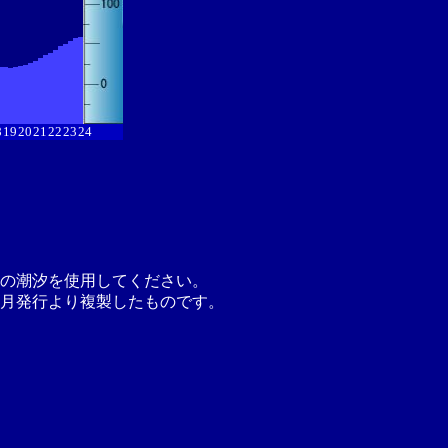
8
19
20
21
22
23
24
の潮汐を使用してください。
月発行より複製したものです。