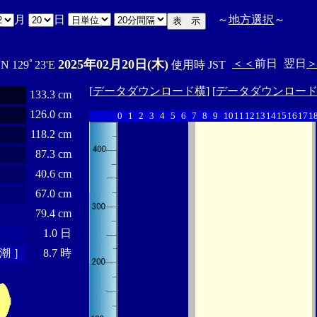
月
日
～
地方選択
～
2025年02月20日(木)
＜＜
前日
翌日
'N 129ﾟ23'E
使用時 JST
[
データダウンロード横
] [
データダウンロー
133.3 cm
126.0 cm
0
1
2
3
4
5
6
7
8
9
10
11
12
13
14
15
16
17
1
118.2 cm
87.3 cm
40.6 cm
67.0 cm
79.4 cm
1.0 日
潮 ］
8.7 時