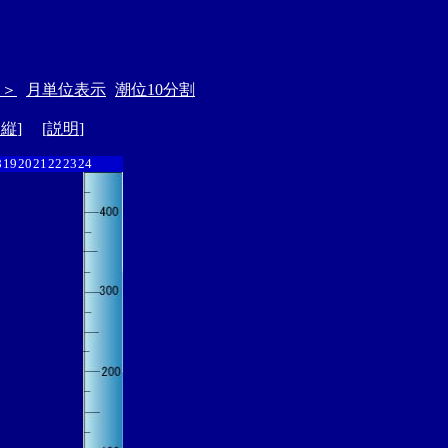
＞＞
月単位表示
潮位10分割
ド縦
] [
説明
]
8
19
20
21
22
23
24