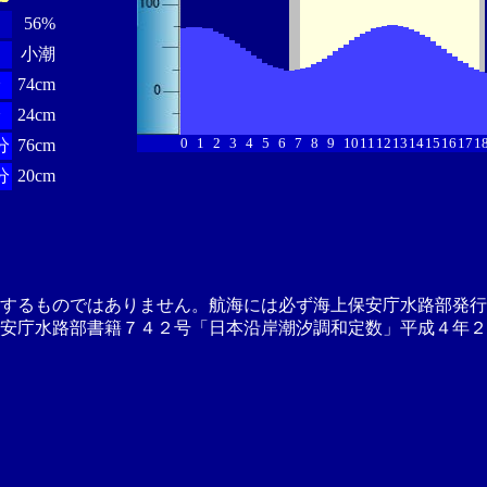
56%
小潮
分
74cm
分
24cm
0
1
2
3
4
5
6
7
8
9
10
11
12
13
14
15
16
17
1
分
76cm
分
20cm
供するものではありません。航海には必ず海上保安庁水路部発行
安庁水路部書籍７４２号「日本沿岸潮汐調和定数」平成４年２