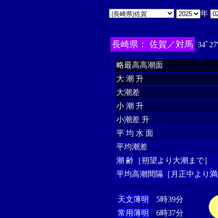
年
長崎県： 佐賀／対馬
34ﾟ27
略最高高潮面
大 潮 升
大潮差
小 潮 升
小潮差 升
平 均 水 面
平均潮差
潮 齢［朔望より大潮まで］
平均高潮間隔［月正中より満
天文薄明
5時39分
常用薄明
6時37分