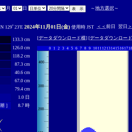
月
日
～
地方選択
～
2024年11月01日(金)
＜＜
前日
翌日
'N 129ﾟ23'E
使用時 JST
[
データダウンロード横
] [
データダウンロー
133.3 cm
126.0 cm
0
1
2
3
4
5
6
7
8
9
10
11
12
13
14
15
16
17
1
118.2 cm
87.3 cm
40.6 cm
67.0 cm
79.4 cm
1.0 日
潮 ］
8.7 時