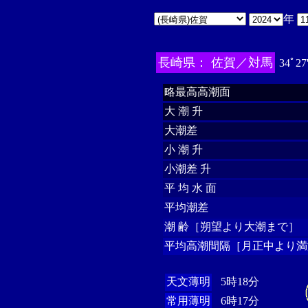
年
長崎県： 佐賀／対馬
34ﾟ27
略最高高潮面
大 潮 升
大潮差
小 潮 升
小潮差 升
平 均 水 面
平均潮差
潮 齢［朔望より大潮まで］
平均高潮間隔［月正中より満
天文薄明
5時18分
常用薄明
6時17分