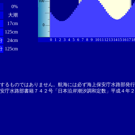
0%
大潮
分
17cm
分
125cm
0
1
2
3
4
5
6
7
8
9
10
11
12
13
14
15
16
17
1
分
24cm
分
125cm
供するものではありません。航海には必ず海上保安庁水路部発行
安庁水路部書籍７４２号「日本沿岸潮汐調和定数」平成４年２