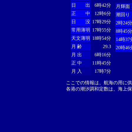
日 出
6時42分
月輝面
正 中
12時6分
潮回り
日 没
17時29分
2時24
常用薄明
17時55分
8時45
天文薄明
18時54分
14時37
月 齢
29.3
20時46
月 出
6時16分
正 中
11時45分
月 入
17時7分
ここでの情報は、航海の用に
各港の潮汐調和定数は、海上保