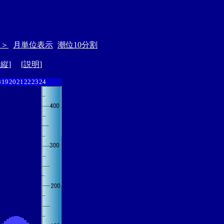
＞＞
月単位表示
潮位10分割
ド縦
] [
説明
]
8
19
20
21
22
23
24