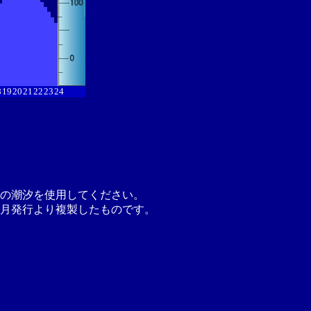
8
19
20
21
22
23
24
の潮汐を使用してください。
月発行より複製したものです。