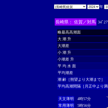
年
長崎県： 佐賀／対馬
34ﾟ27
略最高高潮面
大 潮 升
大潮差
小 潮 升
小潮差 升
平 均 水 面
平均潮差
潮 齢［朔望より大潮まで］
平均高潮間隔［月正中より満
天文薄明
4時57分
常用薄明
5時56分