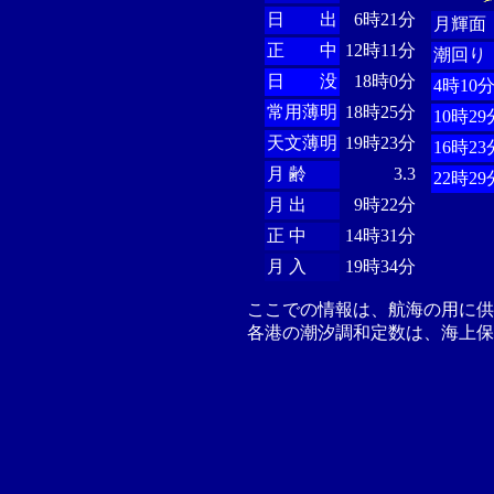
日 出
6時21分
月輝面
正 中
12時11分
潮回り
日 没
18時0分
4時10
常用薄明
18時25分
10時29
天文薄明
19時23分
16時23
月 齢
3.3
22時29
月 出
9時22分
正 中
14時31分
月 入
19時34分
ここでの情報は、航海の用に
各港の潮汐調和定数は、海上保