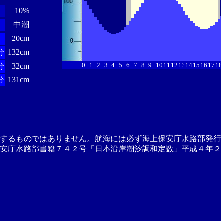
10%
中潮
分
20cm
分
132cm
0
1
2
3
4
5
6
7
8
9
10
11
12
13
14
15
16
17
1
分
32cm
分
131cm
供するものではありません。航海には必ず海上保安庁水路部発行
安庁水路部書籍７４２号「日本沿岸潮汐調和定数」平成４年２