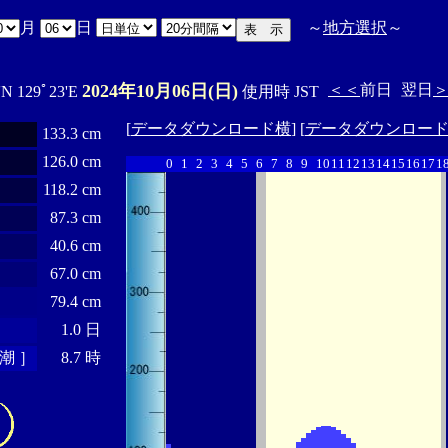
月
日
～
地方選択
～
2024年10月06日(日)
＜＜
前日
翌日
'N 129ﾟ23'E
使用時 JST
[
データダウンロード横
] [
データダウンロー
133.3 cm
126.0 cm
0
1
2
3
4
5
6
7
8
9
10
11
12
13
14
15
16
17
1
118.2 cm
87.3 cm
40.6 cm
67.0 cm
79.4 cm
1.0 日
潮 ］
8.7 時