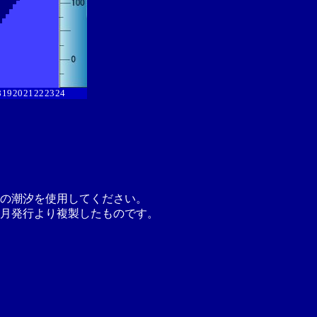
8
19
20
21
22
23
24
の潮汐を使用してください。
月発行より複製したものです。