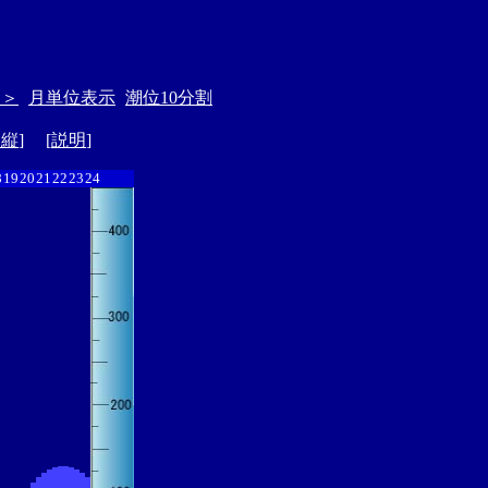
＞＞
月単位表示
潮位10分割
ド縦
] [
説明
]
8
19
20
21
22
23
24