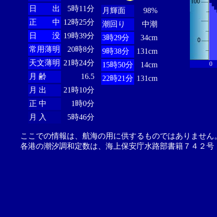
日 出
5時11分
月輝面
98%
正 中
12時25分
潮回り
中潮
日 没
19時39分
3時29分
34cm
常用薄明
20時8分
9時38分
131cm
天文薄明
21時24分
0
15時50分
14cm
月 齢
16.5
22時21分
131cm
月 出
21時10分
正 中
1時0分
月 入
5時46分
ここでの情報は、航海の用に供するものではありません
各港の潮汐調和定数は、海上保安庁水路部書籍７４２号