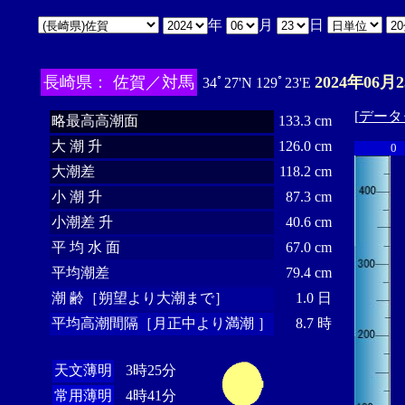
年
月
日
長崎県： 佐賀／対馬
2024年06月
34ﾟ27'N 129ﾟ23'E
[
データ
略最高高潮面
133.3 cm
大 潮 升
126.0 cm
0
大潮差
118.2 cm
小 潮 升
87.3 cm
小潮差 升
40.6 cm
平 均 水 面
67.0 cm
平均潮差
79.4 cm
潮 齢［朔望より大潮まで］
1.0 日
平均高潮間隔［月正中より満潮 ］
8.7 時
天文薄明
3時25分
常用薄明
4時41分