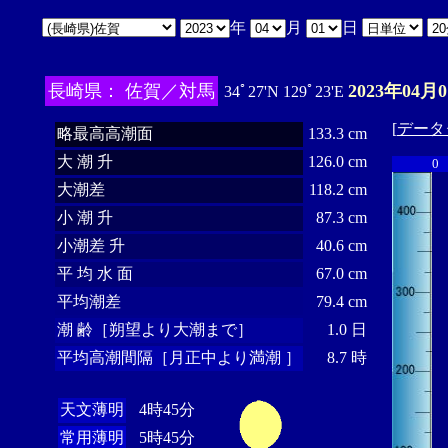
年
月
日
長崎県： 佐賀／対馬
2023年04月
34ﾟ27'N 129ﾟ23'E
[
データ
略最高高潮面
133.3 cm
大 潮 升
126.0 cm
0
大潮差
118.2 cm
小 潮 升
87.3 cm
小潮差 升
40.6 cm
平 均 水 面
67.0 cm
平均潮差
79.4 cm
潮 齢［朔望より大潮まで］
1.0 日
平均高潮間隔［月正中より満潮 ］
8.7 時
天文薄明
4時45分
常用薄明
5時45分