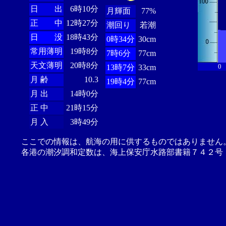
日 出
6時10分
月輝面
77%
正 中
12時27分
潮回り
若潮
日 没
18時43分
0時34分
30cm
常用薄明
19時8分
7時6分
77cm
天文薄明
20時8分
0
13時7分
33cm
月 齢
10.3
19時4分
77cm
月 出
14時0分
正 中
21時15分
月 入
3時49分
ここでの情報は、航海の用に供するものではありません
各港の潮汐調和定数は、海上保安庁水路部書籍７４２号