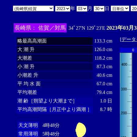
年
月
日
長崎県： 佐賀／対馬
2023年03月
34ﾟ27'N 129ﾟ23'E
[
データ
略最高高潮面
133.3 cm
大 潮 升
126.0 cm
0
大潮差
118.2 cm
小 潮 升
87.3 cm
小潮差 升
40.6 cm
平 均 水 面
67.0 cm
平均潮差
79.4 cm
潮 齢［朔望より大潮まで］
1.0 日
平均高潮間隔［月正中より満潮 ］
8.7 時
天文薄明
4時48分
常用薄明
5時48分