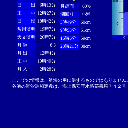
日 出
6時13分
月輝面
60%
正 中
12時27分
潮回り
小潮
日 没
18時42分
3時49分
60cm
常用薄明
19時7分
9時53分
51cm
天文薄明
20時7分
0
16時6分
59cm
月 齢
8.3
23時21分
38cm
月 出
12時4分
正 中
19時40分
月 入
2時28分
ここでの情報は、航海の用に供するものではありません
各港の潮汐調和定数は、海上保安庁水路部書籍７４２号