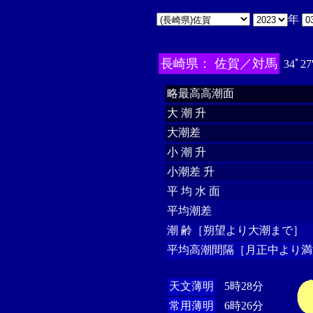
年
長崎県： 佐賀／対馬
34ﾟ27
略最高高潮面
大 潮 升
大潮差
小 潮 升
小潮差 升
平 均 水 面
平均潮差
潮 齢［朔望より大潮まで］
平均高潮間隔［月正中より満
天文薄明
5時28分
常用薄明
6時26分