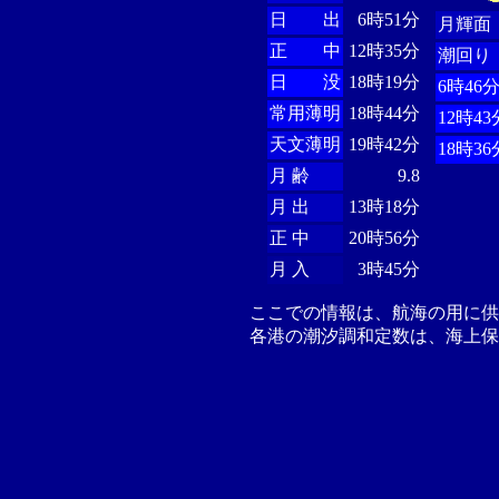
日 出
6時51分
月輝面
正 中
12時35分
潮回り
日 没
18時19分
6時46
常用薄明
18時44分
12時43
天文薄明
19時42分
18時36
月 齢
9.8
月 出
13時18分
正 中
20時56分
月 入
3時45分
ここでの情報は、航海の用に
各港の潮汐調和定数は、海上保