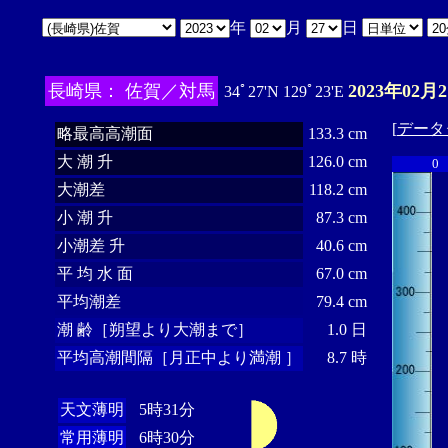
年
月
日
長崎県： 佐賀／対馬
2023年02月
34ﾟ27'N 129ﾟ23'E
[
データ
略最高高潮面
133.3 cm
大 潮 升
126.0 cm
0
大潮差
118.2 cm
小 潮 升
87.3 cm
小潮差 升
40.6 cm
平 均 水 面
67.0 cm
平均潮差
79.4 cm
潮 齢［朔望より大潮まで］
1.0 日
平均高潮間隔［月正中より満潮 ］
8.7 時
天文薄明
5時31分
常用薄明
6時30分