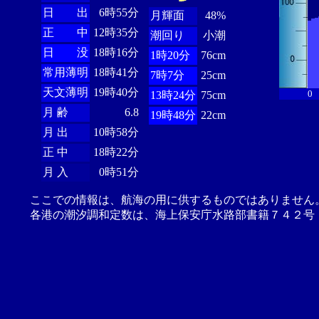
日 出
6時55分
月輝面
48%
正 中
12時35分
潮回り
小潮
日 没
18時16分
1時20分
76cm
常用薄明
18時41分
7時7分
25cm
天文薄明
19時40分
0
13時24分
75cm
月 齢
6.8
19時48分
22cm
月 出
10時58分
正 中
18時22分
月 入
0時51分
ここでの情報は、航海の用に供するものではありません
各港の潮汐調和定数は、海上保安庁水路部書籍７４２号