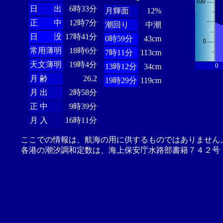
日 出
6時33分
月輝面
12%
正 中
12時7分
潮回り
中潮
日 没
17時41分
0時59分
43cm
常用薄明
18時6分
7時11分
113cm
天文薄明
19時4分
0
13時12分
34cm
月 齢
26.2
19時29分
119cm
月 出
2時58分
正 中
9時39分
月 入
16時11分
ここでの情報は、航海の用に供するものではありません
各港の潮汐調和定数は、海上保安庁水路部書籍７４２号