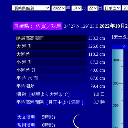
年
月
日
長崎県： 佐賀／対馬
2022年10月
34ﾟ27'N 129ﾟ23'E
[
データ
略最高高潮面
133.3 cm
大 潮 升
126.0 cm
0
大潮差
118.2 cm
小 潮 升
87.3 cm
小潮差 升
40.6 cm
平 均 水 面
67.0 cm
平均潮差
79.4 cm
潮 齢［朔望より大潮まで］
1.0 日
平均高潮間隔［月正中より満潮 ］
8.7 時
天文薄明
5時9分
常用薄明
6時8分