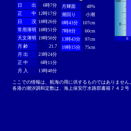
日 出
6時7分
月輝面
48%
正 中
12時17分
潮回り
小潮
日 没
18時26分
0時43分
107cm
常用薄明
18時51分
7時8分
60cm
天文薄明
19時50分
0
13時43分
97cm
月 齢
21.7
19時15分
75cm
月 出
23時24分
正 中
6時11分
月 入
13時48分
ここでの情報は、航海の用に供するものではありません
各港の潮汐調和定数は、海上保安庁水路部書籍７４２号