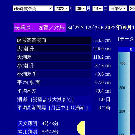
年
月
日
長崎県： 佐賀／対馬
2022年09月
34ﾟ27'N 129ﾟ23'E
[
データ
略最高高潮面
133.3 cm
大 潮 升
126.0 cm
0
大潮差
118.2 cm
小 潮 升
87.3 cm
小潮差 升
40.6 cm
平 均 水 面
67.0 cm
平均潮差
79.4 cm
潮 齢［朔望より大潮まで］
1.0 日
平均高潮間隔［月正中より満潮 ］
8.7 時
天文薄明
4時43分
常用薄明
5時42分